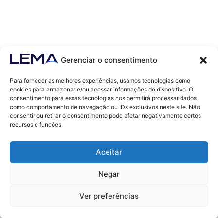
Gerenciar o consentimento
Para fornecer as melhores experiências, usamos tecnologias como
cookies para armazenar e/ou acessar informações do dispositivo. O
consentimento para essas tecnologias nos permitirá processar dados
como comportamento de navegação ou IDs exclusivos neste site. Não
Contatos
consentir ou retirar o consentimento pode afetar negativamente certos
contato@lemaef.com.br
recursos e funções.
(85) 99868-3664
Aceitar
SOLICITAR PROPOSTA
Negar
Ver preferências
© 2011 - TODOS OS DIREITOS RESERVADOS - LEMA ECONOMIA & FINANÇAS
Desenvolvido por
kedu Marketing