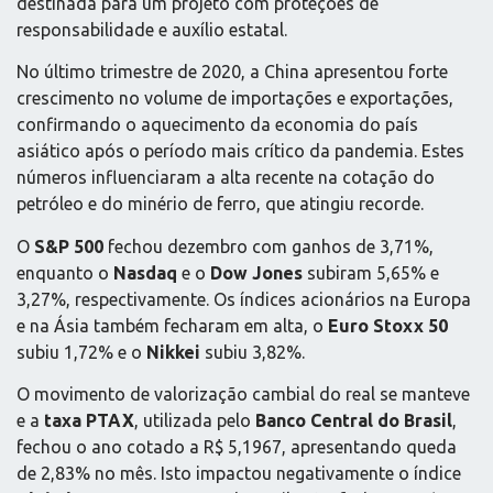
destinada para um projeto com proteções de
responsabilidade e auxílio estatal.
No último trimestre de 2020, a China apresentou forte
crescimento no volume de importações e exportações,
confirmando o aquecimento da economia do país
asiático após o período mais crítico da pandemia. Estes
números influenciaram a alta recente na cotação do
petróleo e do minério de ferro, que atingiu recorde.
O
S&P 500
fechou dezembro com ganhos de 3,71%,
enquanto o
Nasdaq
e o
Dow Jones
subiram 5,65% e
3,27%, respectivamente. Os índices acionários na Europa
e na Ásia também fecharam em alta, o
Euro Stoxx 50
subiu 1,72% e o
Nikkei
subiu 3,82%.
O movimento de valorização cambial do real se manteve
e a
taxa PTAX
, utilizada pelo
Banco Central do Brasil
,
fechou o ano cotado a R$ 5,1967, apresentando queda
de 2,83% no mês. Isto impactou negativamente o índice