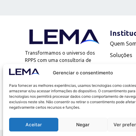
Institu
Quem So
Transformamos o universo dos
Soluções
RPPS com uma consultoria de
Complianc
investimentos que vai além!
Gerenciar o consentimento
LEMA Edu
Para fornecer as melhores experiências, usamos tecnologias como cookies
Uno
armazenar e/ou acessar informações do dispositivo. O consentimento para
tecnologias nos permitirá processar dados como comportamento de naveg
Blog
exclusivos neste site. Não consentir ou retirar o consentimento pode afetar
negativamente certos recursos e funções.
Trabalhe 
Aceitar
Negar
Ver prefe
© 2011 - TODOS OS DIREITOS RESERVADOS - LEMA ECONOMIA & F