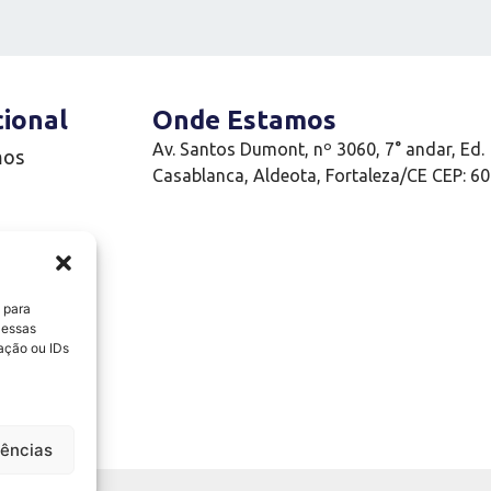
cional
Onde Estamos
Av. Santos Dumont, nº 3060, 7° andar, Ed.
mos
Casablanca, Aldeota, Fortaleza/CE CEP: 6
e
 para
 essas
ação ou IDs
Conosco
rências
INANÇAS