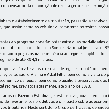
m compensador da diminuição de receita gerada pela extinção d
inham o estabelecimento de tributação, passarão a ser alvos 
as, que, assim como os veículos automotores terrestres, pas
rentes ao programa poderão optar entre duas modalidades de 
a os tributos abarcados pelo Simples Nacional (inclusive o IB
rretando prejuízos na permanência ao regime simplificado co
egime é de até R$ 4,8 milhões.
 aponta não alterar as diretrizes de regimes tributários fav
y Leite, Saullo Vianna e Adail Filho, bem como a visita do
econômico da região, bem como o auxílio à preservação dos b
al regime, previstos atualmente, até o ano de 2073.
etários de Fazenda Estaduais, atestou-se algumas preocupaçõ
o de investimentos produtivos e o impacto sobre as econom
vos tributários. Neste sentido, o Grupo de Trabalho defende