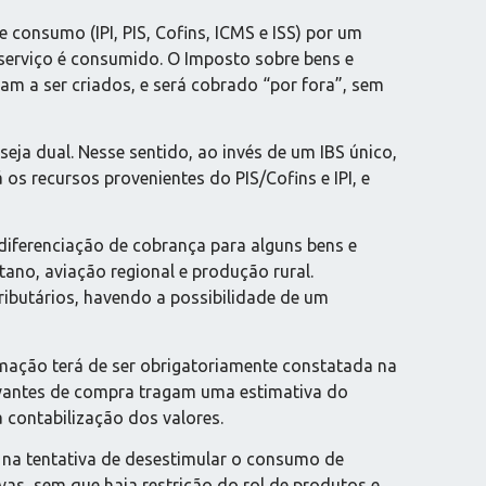
 consumo (IPI, PIS, Cofins, ICMS e ISS) por um
 serviço é consumido. O Imposto sobre bens e
ham a ser criados, e será cobrado “por fora”, sem
seja dual. Nesse sentido, ao invés de um IBS único,
 os recursos provenientes do PIS/Cofins e IPI, e
diferenciação de cobrança para alguns bens e
ano, aviação regional e produção rural.
ibutários, havendo a possibilidade de um
rmação terá de ser obrigatoriamente constatada na
rovantes de compra tragam uma estimativa do
 contabilização dos valores.
, na tentativa de desestimular o consumo de
as, sem que haja restrição do rol de produtos e