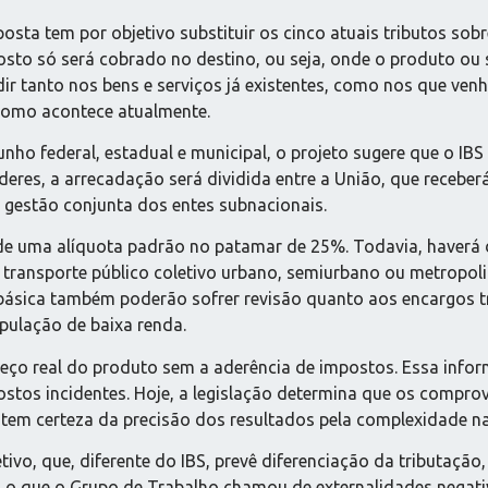
sta tem por objetivo substituir os cinco atuais tributos sobre
osto só será cobrado no destino, ou seja, onde o produto ou
dir tanto nos bens e serviços já existentes, como nos que ven
 como acontece atualmente.
nho federal, estadual e municipal, o projeto sugere que o IBS 
deres, a arrecadação será dividida entre a União, que receberá
 gestão conjunta dos entes subnacionais.
 de uma alíquota padrão no patamar de 25%. Todavia, haverá 
transporte público coletivo urbano, semiurbano ou metropolit
básica também poderão sofrer revisão quanto aos encargos tr
pulação de baixa renda.
reço real do produto sem a aderência de impostos. Essa info
ostos incidentes. Hoje, a legislação determina que os comp
 tem certeza da precisão dos resultados pela complexidade na
vo, que, diferente do IBS, prevê diferenciação da tributação
, o que o Grupo de Trabalho chamou de externalidades negativ