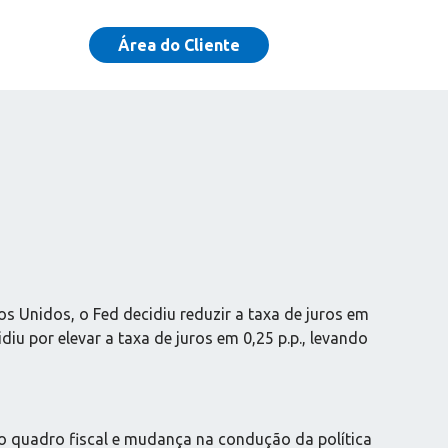
Área do Cliente
 Unidos, o Fed decidiu reduzir a taxa de juros em
diu por elevar a taxa de juros em 0,25 p.p., levando
 o quadro fiscal e mudança na condução da política