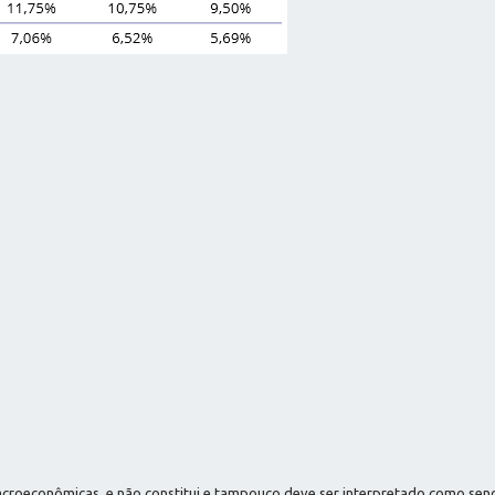
macroeconômicas, e não constitui e tampouco deve ser interpretado como se