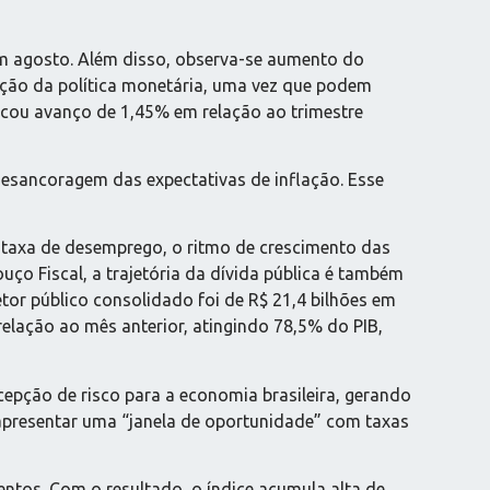
m agosto. Além disso, observa-se aumento do
ção da política monetária, uma vez que podem
ndicou avanço de 1,45% em relação ao trimestre
 desancoragem das expectativas de inflação. Esse
a taxa de desemprego, o ritmo de crescimento das
ço Fiscal, a trajetória da dívida pública é também
etor público consolidado foi de R$ 21,4 bilhões em
relação ao mês anterior, atingindo 78,5% do PIB,
cepção de risco para a economia brasileira, gerando
 apresentar uma “janela de oportunidade” com taxas
entos. Com o resultado, o índice acumula alta de