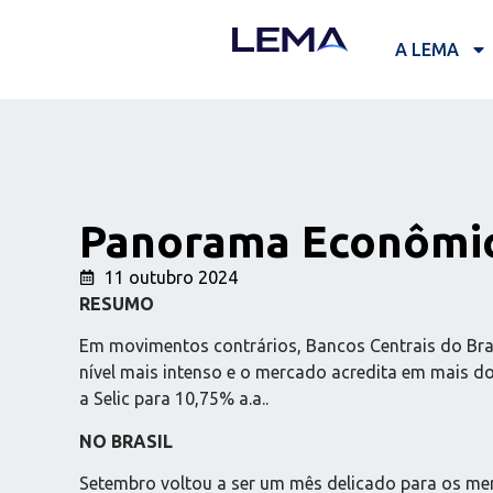
A LEMA
Panorama Econômic
11 outubro 2024
RESUMO
Em movimentos contrários, Bancos Centrais do Bras
nível mais intenso e o mercado acredita em mais dois
a Selic para 10,75% a.a..
NO BRASIL
Setembro voltou a ser um mês delicado para os merc