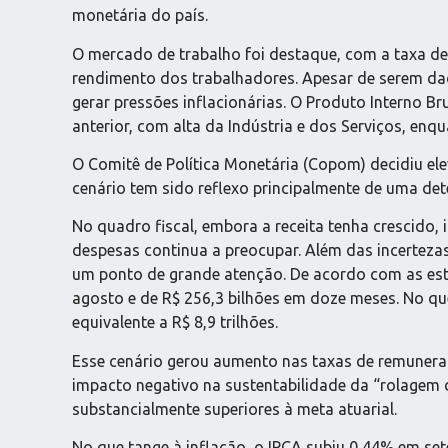
monetária do país.
O mercado de trabalho foi destaque, com a taxa d
rendimento dos trabalhadores. Apesar de serem da
gerar pressões inflacionárias. O Produto Interno Br
anterior, com alta da Indústria e dos Serviços, enq
O Comitê de Política Monetária (Copom) decidiu elev
cenário tem sido reflexo principalmente de uma dete
No quadro fiscal, embora a receita tenha crescido
despesas continua a preocupar. Além das incertezas
um ponto de grande atenção. De acordo com as estatí
agosto e de R$ 256,3 bilhões em doze meses. No que 
equivalente a R$ 8,9 trilhões.
Esse cenário gerou aumento nas taxas de remuneraçã
impacto negativo na sustentabilidade da “rolagem d
substancialmente superiores à meta atuarial.
No que tange à inflação, o IPCA subiu 0,44% em set