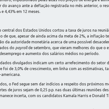
 do avanço ante a deflação registrada no mês anterior, o re
% e 4,43% em 12 meses.
entral dos Estados Unidos cortou a taxa de juros na reuniã
rso de que, apesar de ainda acima da meta de 2%, a inflação 
ão da autoridade monetária acerca de uma possível desacele
dados do
payroll
de setembro, que vieram melhores do que o e
e desemprego e aumento dos salários médios no período.
s dados divulgados indicam um certo arrefecimento do setor d
stre foi de 3,0% de crescimento, em linha com as estimativas
-americana.
, o Fed segue sem dar indícios a respeito dos próximos mo
s de juros sejam de 0,25 p.p. nas duas últimas reuniões deste 
rmanece incerta, com os candidatos Kamala Harris e Donald 