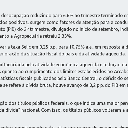
e desocupação reduzindo para 6,6% no trimestre terminado e
dos positivos, surgem como fatores de atenção para a condu
uto (PIB) do 2º trimestre, divulgado no início de setembro, i
uanto a Agropecuária retraiu 2,33%.
ar a taxa Selic em 0,25 p.p., para 10,75% a.a., em resposta à
rioração da situação fiscal do país e da atividade aquecida.
, influenciada pela atividade econômica aquecida e redução d
 quanto ao cumprimento dos limites estabelecidos no Arcabou
sticas fiscais publicadas pelo Banco Central, o déficit do s
se refere à dívida bruta, houve avanço de 0,2 p.p. do PIB em 
o dos títulos públicos federais, o que indica uma maior per
a dívida” nacional. Com isso, os títulos públicos voltaram a
embro, impulsionado pelas altas nos preços de energia e alim