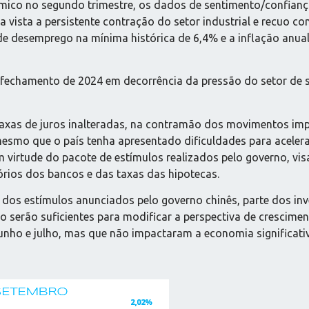
mico no segundo trimestre, os dados de sentimento/confiança
 vista a persistente contração do setor industrial e recuo co
e desemprego na mínima histórica de 6,4% e a inflação anual
o fechamento de 2024 em decorrência da pressão do setor de s
taxas de juros inalteradas, na contramão dos movimentos im
esmo que o país tenha apresentado dificuldades para acelera
em virtude do pacote de estímulos realizados pelo governo, v
rios dos bancos e das taxas das hipotecas.
os estímulos anunciados pelo governo chinês, parte dos in
 serão suficientes para modificar a perspectiva de crescimen
unho e julho, mas que não impactaram a economia significati