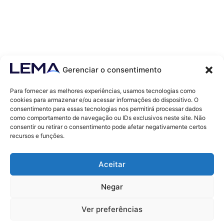
Gerenciar o consentimento
Para fornecer as melhores experiências, usamos tecnologias como
cookies para armazenar e/ou acessar informações do dispositivo. O
consentimento para essas tecnologias nos permitirá processar dados
como comportamento de navegação ou IDs exclusivos neste site. Não
Contatos
consentir ou retirar o consentimento pode afetar negativamente certos
contato@lemaef.com.br
recursos e funções.
(85) 99868-3664
Aceitar
SOLICITAR PROPOSTA
Negar
Ver preferências
© 2011 - TODOS OS DIREITOS RESERVADOS - LEMA ECONOMIA & FINANÇAS