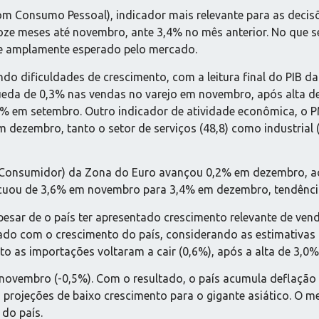
om Consumo Pessoal), indicador mais relevante para as decis
e meses até novembro, ante 3,4% no mês anterior. No que se 
e amplamente esperado pelo mercado.
o dificuldades de crescimento, com a leitura final do PIB da 
eda de 0,3% nas vendas no varejo em novembro, após alta d
% em setembro. Outro indicador de atividade econômica, o PM
 dezembro, tanto o setor de serviços (48,8) como industrial
 ao Consumidor) da Zona do Euro avançou 0,2% em dezembro, 
 recuou de 3,6% em novembro para 3,4% em dezembro, tendênc
pesar de o país ter apresentado crescimento relevante de vend
o com o crescimento do país, considerando as estimativas in
o as importações voltaram a cair (0,6%), após a alta de 3,0
de novembro (-0,5%). Com o resultado, o país acumula deflaç
rojeções de baixo crescimento para o gigante asiático. O m
do país.