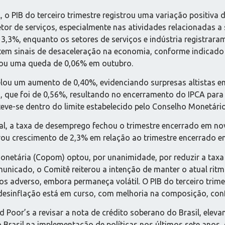
 PIB do terceiro trimestre registrou uma variação positiva d
r de serviços, especialmente nas atividades relacionadas a se
 3,3%, enquanto os setores de serviços e indústria registra
tem sinais de desaceleração na economia, conforme indicado 
tou uma queda de 0,06% em outubro.
lou um aumento de 0,40%, evidenciando surpresas altistas em
, que foi de 0,56%, resultando no encerramento do IPCA para
ve-se dentro do limite estabelecido pelo Conselho Monetário
al, a taxa de desemprego fechou o trimestre encerrado em n
trou crescimento de 2,3% em relação ao trimestre encerrado e
netária (Copom) optou, por unanimidade, por reduzir a taxa 
icado, o Comitê reiterou a intenção de manter o atual ritmo
s adverso, embora permaneça volátil. O PIB do terceiro trim
 desinflação está em curso, com melhoria na composição, con
 Poor’s a revisar a nota de crédito soberano do Brasil, elev
o Brasil na implementação de políticas nos últimos sete anos