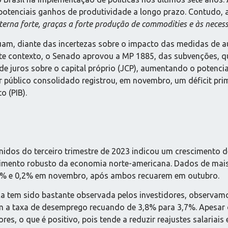
otenciais ganhos de produtividade a longo prazo. Contudo, a 
terna forte, graças a forte produção de commodities e às neces
inuam, diante das incertezas sobre o impacto das medidas de
ste contexto, o Senado aprovou a MP 1885, das subvenções, que
de juros sobre o capital próprio (JCP), aumentando o potencia
or público consolidado registrou, em novembro, um déficit prim
o (PIB).
Unidos do terceiro trimestre de 2023 indicou um crescimento d
cimento robusto da economia norte-americana. Dados de mais 
,3% e 0,2% em novembro, após ambos recuarem em outubro.
ca tem sido bastante observada pelos investidores, observa
m a taxa de desemprego recuando de 3,8% para 3,7%. Apesar 
es, o que é positivo, pois tende a reduzir reajustes salariais