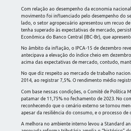
Com relação ao desempenho da economia nacional, o
movimento foi influenciado pelo desempenho do seto
lado, o setor agropecuário apresentou um recuo de
tenha superado às expectativas de mercado, persis
Econômica do Banco Central (IBC-Br), que apresen
No âmbito da inflação, o IPCA-15 de dezembro reve
antecipava a elevação do índice cheio em dezembro
acima das expectativas de mercado, contudo, mante
No que diz respeito ao mercado de trabalho nacion
2014, ao registrar 7,5%. O rendimento médio regis
Com base nessas condições, o Comitê de Política Mo
patamar de 11,75% no fechamento de 2023. No comun
reconhecendo que o cenário externo se tornou meno
apesar da resiliência do consumo, e o processo de
A melhora no ambiente interno levou a Standard and
aprovada reforma tributária amplia o “histórico” d