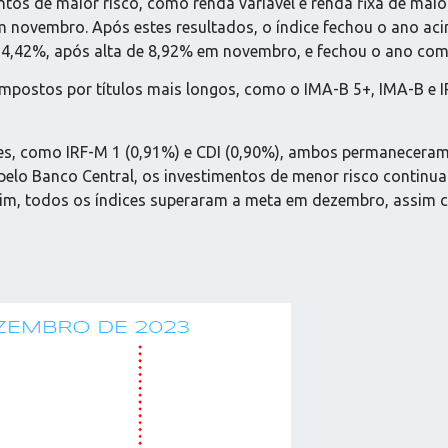
tos de maior risco, como renda variável e renda fixa de mai
 novembro. Após estes resultados, o índice fechou o ano aci
 4,42%, após alta de 8,92% em novembro, e fechou o ano com
ompostos por títulos mais longos, como o IMA-B 5+, IMA-B e 
res, como IRF-M 1 (0,91%) e CDI (0,90%), ambos permanecera
 pelo Banco Central, os investimentos de menor risco contin
im, todos os índices superaram a meta em dezembro, assim c