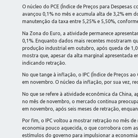
O núcleo do PCE (Índice de Preços para Despesas c
avançou 0,1% no mês e acumula alta de 3,2% em doz
manutenção da taxa entre 5,25% e 5,50%, conform
Na Zona do Euro, a atividade permanece apresentand
0,1%. Enquanto dados mais recentes mostraram qu
produção industrial em outubro, após queda de 1,0
mostra que, apesar da alta marginal apresentada em
indicando retração.
No que tange à inflação, o IPC (Índice de Preços
em novembro. O núcleo da inflação, por sua vez,
No que se refere à atividade econômica da China, a
no mês de novembro, o mercado continua preocupad
em novembro, após seis meses de retração, enquant
Por fim, o IPC voltou a mostrar retração no mês 
economia pouco aquecida, o que corrobora com as p
estímulos do governo para impulsionar a economia 