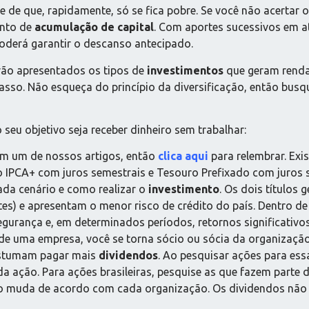
e de que, rapidamente, só se fica pobre. Se você não acertar
ento de
acumulação de capital
. Com aportes sucessivos em 
oderá garantir o descanso antecipado.
rão apresentados os tipos de
investimentos
que geram renda
passo. Não esqueça do princípio da diversificação, então bus
eu objetivo seja receber dinheiro sem trabalhar:
m um de nossos artigos, então
clica aqui
para relembrar. Exi
IPCA+ com juros semestrais e Tesouro Prefixado com juros s
ada cenário e como realizar o
investimento
. Os dois títulos
es) e apresentam o menor risco de crédito do país. Dentro de
gurança e, em determinados períodos, retornos significativos
uma empresa, você se torna sócio ou sócia da organização. Is
ostumam pagar mais
dividendos
. Ao pesquisar ações para ess
da ação. Para ações brasileiras, pesquise as que fazem parte
ão muda de acordo com cada organização. Os dividendos não s