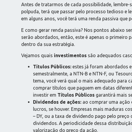
Antes de tratarmos de cada possibilidade, lembre-s
polpuda, terá que passar pelo processo tedioso e l
em alguns anos, você terá uma renda passiva que p
E como gerar renda passiva? Nos pontos abaixo se
serão abordados, então, este é apenas o primeiro 
dentro da sua estratégia.
Vejamos quais
investimentos
são adequados caso s
Títulos Públicos:
estes já foram abordados e
semestralmente, a NTN-B e NTN-F, ou Tesouro 
tema, você verá qual o mais adequado para c
comprar títulos que paguem em datas diferent
investir em
Títulos Públicos
garantirá mais se
Dividendos de ações:
ao comprar uma ação de 
lucros, se houver. Empresas mais maduras c
– DY, ou a taxa de dividendo pago pelo preço 
dividendos. A periodicidade dessa distribuiç
valorização do preço da ação.