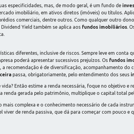
uas especificidades, mas, de modo geral, é um fundo de
inve
rcado imobiliário, em ativos diretos (imóveis) ou títulos. Apl
rédios comerciais, dentre outros. Como qualquer outro dono d
 Dividend Yield também se aplica aos
fundos imobiliários
. 
ta.
sticas diferentes, inclusive de riscos. Sempre leve em conta 
mpresa poderá apresentar sucessivos prejuízos. Os
fundos imo
o, a recomendação é de diversificação, acompanhamento do c
ceira
passa, obrigatoriamente, pelo entendimento dos seus
i
 vida? Então estime a renda necessária, foque no objetivo e 
a renda gerada pelo patrimônio, multiplique o capital total pe
o mais complexa e o conhecimento necessário de cada instru
vel viver de renda passiva, que dá para começar com pouco e qu