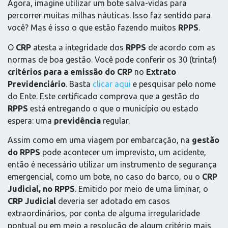
Agora, imagine utilizar um bote salva-vidas para
percorrer muitas milhas náuticas. Isso faz sentido para
você? Mas é isso o que estão fazendo muitos
RPPS
.
O
CRP
atesta a integridade dos
RPPS
de acordo com as
normas de boa gestão. Você pode conferir os 30 (trinta!)
critérios para a emissão do CRP
no
Extrato
Previdenciário
. Basta
clicar aqui
e pesquisar pelo nome
do Ente. Este certificado comprova que a gestão do
RPPS
está entregando o que o município ou estado
espera: uma
previdência
regular.
Assim como em uma viagem por embarcação, na
gestão
do RPPS
pode acontecer um imprevisto, um acidente,
então é necessário utilizar um instrumento de segurança
emergencial, como um bote, no caso do barco, ou o
CRP
Judicial, no RPPS
. Emitido por meio de uma liminar, o
CRP Judicial
deveria ser adotado em casos
extraordinários, por conta de alguma irregularidade
pontual ou em meio a resolução de algum critério mais