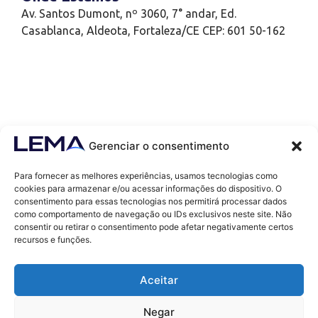
Av. Santos Dumont, nº 3060, 7° andar, Ed.
Casablanca, Aldeota, Fortaleza/CE CEP: 601 50-162
Gerenciar o consentimento
Para fornecer as melhores experiências, usamos tecnologias como
cookies para armazenar e/ou acessar informações do dispositivo. O
consentimento para essas tecnologias nos permitirá processar dados
como comportamento de navegação ou IDs exclusivos neste site. Não
Contatos
consentir ou retirar o consentimento pode afetar negativamente certos
contato@lemaef.com.br
recursos e funções.
(85) 99868-3664
Aceitar
SOLICITAR PROPOSTA
Negar