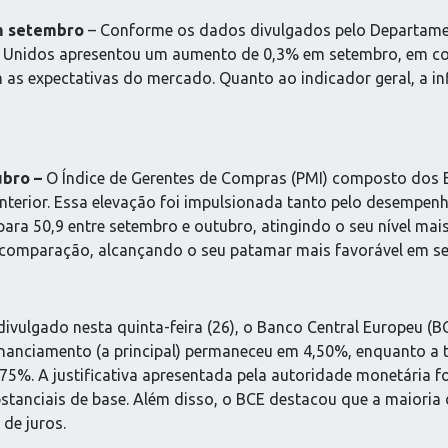
m setembro
– Conforme os dados divulgados pelo Departamen
 Unidos apresentou um aumento de 0,3% em setembro, em co
s expectativas do mercado. Quanto ao indicador geral, a i
ubro –
O Índice de Gerentes de Compras (PMI) composto dos 
rior. Essa elevação foi impulsionada tanto pelo desempenho
 para 50,9 entre setembro e outubro, atingindo o seu nível mai
 comparação, alcançando o seu patamar mais favorável em se
vulgado nesta quinta-feira (26), o Banco Central Europeu (B
financiamento (a principal) permaneceu em 4,50%, enquanto a 
5%. A justificativa apresentada pela autoridade monetária f
bstanciais de base. Além disso, o BCE destacou que a maioria
 de juros.