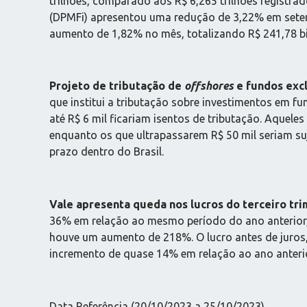
trilhões, comparado aos R$ 6,265 trilhões registrad
(DPMFi) apresentou uma redução de 3,22% em setembr
aumento de 1,82% no mês, totalizando R$ 241,78 bi
Projeto de tributação de
offshores
e fundos exc
que institui a tributação sobre investimentos em fu
até R$ 6 mil ficariam isentos de tributação. Aquel
enquanto os que ultrapassarem R$ 50 mil seriam suj
prazo dentro do Brasil.
Vale apresenta queda nos lucros do terceiro tr
36% em relação ao mesmo período do ano anterior,
houve um aumento de 218%. O lucro antes de juros,
incremento de quase 14% em relação ao ano anterior
Data Referência (20/10/2023 a 25/10/2023)