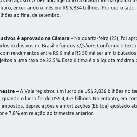
os em agosto. A DPF abrange tanto a dívida interna quanto a e
o, encerrando o mês em R$ 5,834 trilhões. Por outro lado, a
lhões ao final de setembro.
lusivos é aprovado na Câmara
– Na quarta-feira (25), foi a
ndos exclusivos no Brasil e fundos
offshore
. Conforme o text
es com rendimentos entre R$ 6 mil e R$ 50 mil seriam tributad
eitos a uma taxa de 22,5%. Essa última é a alíquota máxima qu
imestre –
A Vale registrou um lucro de US$ 2,836 bilhões no t
 quando o lucro foi de US$ 4,455 bilhões. No entanto, em co
 impostos, depreciações e amortizações (Ebitda) ajustado at
 e 7,8% em relação ao trimestre anterior.