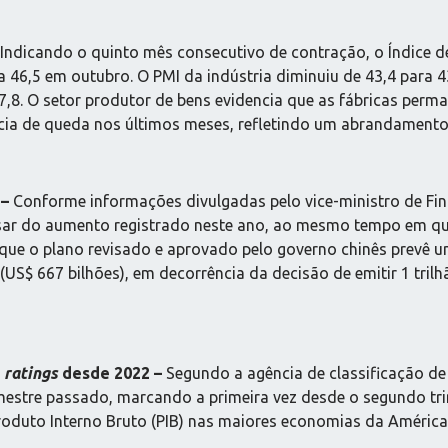
Indicando o quinto mês consecutivo de contração, o Índice
46,5 em outubro. O PMI da indústria diminuiu de 43,4 para 43
47,8. O setor produtor de bens evidencia que as fábricas per
cia de queda nos últimos meses, refletindo um abrandament
 –
Conforme informações divulgadas pelo vice-ministro de Fin
sar do aumento registrado neste ano, ao mesmo tempo em que
ue o plano revisado e aprovado pelo governo chinês prevê um 
 (US$ 667 bilhões), em decorrência da decisão de emitir 1 tril
e
ratings
desde 2022 –
Segundo a agência de classificação de 
estre passado, marcando a primeira vez desde o segundo tri
roduto Interno Bruto (PIB) nas maiores economias da América