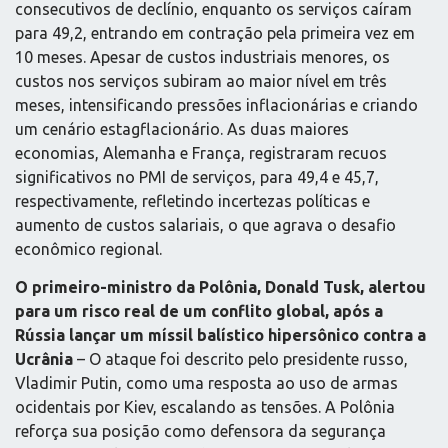
consecutivos de declínio, enquanto os serviços caíram
para 49,2, entrando em contração pela primeira vez em
10 meses. Apesar de custos industriais menores, os
custos nos serviços subiram ao maior nível em três
meses, intensificando pressões inflacionárias e criando
um cenário estagflacionário. As duas maiores
economias, Alemanha e França, registraram recuos
significativos no PMI de serviços, para 49,4 e 45,7,
respectivamente, refletindo incertezas políticas e
aumento de custos salariais, o que agrava o desafio
econômico regional.
O primeiro-ministro da Polônia, Donald Tusk, alertou
para um risco real de um conflito global, após a
Rússia lançar um míssil balístico hipersônico contra a
Ucrânia
– O ataque foi descrito pelo presidente russo,
Vladimir Putin, como uma resposta ao uso de armas
ocidentais por Kiev, escalando as tensões. A Polônia
reforça sua posição como defensora da segurança