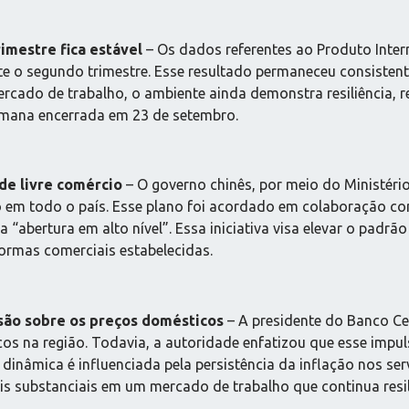
imestre fica estável
– Os dados referentes ao Produto Inte
e o segundo trimestre. Esse resultado permaneceu consistente
rcado de trabalho, o ambiente ainda demonstra resiliência, re
ana encerrada em 23 de setembro.
de livre comércio
– O governo chinês, por meio do Ministéri
o em todo o país. Esse plano foi acordado em colaboração co
a “abertura em alto nível”. Essa iniciativa visa elevar o padrã
rmas comerciais estabelecidas.
são sobre os preços domésticos
– A presidente do Banco Cen
os na região. Todavia, a autoridade enfatizou que esse impul
a dinâmica é influenciada pela persistência da inflação nos s
s substanciais em um mercado de trabalho que continua resil