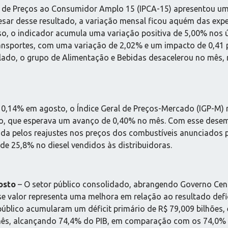
l de Preços ao Consumidor Amplo 15 (IPCA-15) apresentou 
sar desse resultado, a variação mensal ficou aquém das exp
so, o indicador acumula uma variação positiva de 5,00% nos ú
transportes, com uma variação de 2,02% e um impacto de 0,41 
lado, o grupo de Alimentação e Bebidas desacelerou no mês, 
0,14% em agosto, o Índice Geral de Preços-Mercado (IGP-M)
ado, que esperava um avanço de 0,40% no mês. Com esse dese
ada pelos reajustes nos preços dos combustíveis anunciados
e 25,8% no diesel vendidos às distribuidoras.
osto
– O setor público consolidado, abrangendo Governo Centr
se valor representa uma melhora em relação ao resultado defic
blico acumularam um déficit primário de R$ 79,009 bilhões, e
 mês, alcançando 74,4% do PIB, em comparação com os 74,0% 