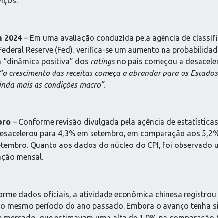
iços.
m 2024
– Em uma avaliação conduzida pela agência de classific
deral Reserve (Fed), verifica-se um aumento na probabilida
a “dinâmica positiva” dos
ratings
no país começou a desacele
“o crescimento das receitas começa a abrandar para os Estados
inda mais as condições macro”.
bro
– Conforme revisão divulgada pela agência de estatísticas
o desacelerou para 4,3% em setembro, em comparação aos 5,2%
etembro. Quanto aos dados do núcleo do CPI, foi observado
ação mensal.
rme dados oficiais, a atividade econômica chinesa registrou
o mesmo período do ano passado. Embora o avanço tenha sid
de mercado, que estimavam uma alta de 1,0% na comparação t