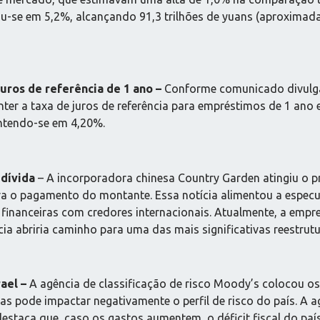
iu-se em 5,2%, alcançando 91,3 trilhões de yuans (aproximada
uros de referência de 1 ano –
Conforme comunicado divulgad
anter a taxa de juros de referência para empréstimos de 1 an
ntendo-se em 4,20%.
dívida
– A incorporadora chinesa Country Garden atingiu o 
ra o pagamento do montante. Essa notícia alimentou a espec
 financeiras com credores internacionais. Atualmente, a emp
ncia abriria caminho para uma das mais significativas reestrut
ael –
A agência de classificação de risco Moody’s colocou o
s pode impactar negativamente o perfil de risco do país. A 
 destaca que, caso os gastos aumentem, o déficit fiscal do 