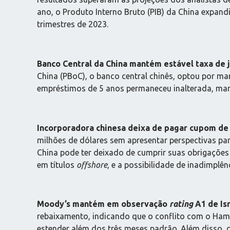
ano, o Produto Interno Bruto (PIB) da China expand
trimestres de 2023.
Banco Central da China mantém estável taxa de j
China (PBoC), o banco central chinês, optou por m
empréstimos de 5 anos permaneceu inalterada, ma
Incorporadora chinesa deixa de pagar cupom de 
milhões de dólares sem apresentar perspectivas pa
China pode ter deixado de cumprir suas obrigações
em títulos
offshore
, e a possibilidade de inadimplê
Moody’s mantém em observação
rating
A1 de Isr
rebaixamento, indicando que o conflito com o Hama
estender além dos três meses padrão. Além disso,