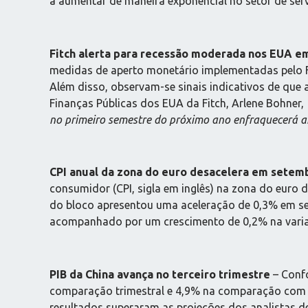
a aumentar de maneira exponencial no setor de serv
Fitch alerta para recessão moderada nos EUA e
medidas de aperto monetário implementadas pelo Fe
Além disso, observam-se sinais indicativos de que 
Finanças Públicas dos EUA da Fitch, Arlene Bohner,
no primeiro semestre do próximo ano enfraquecerá a
CPI anual da zona do euro desacelera em setem
consumidor (CPI, sigla em inglês) na zona do eur
do bloco apresentou uma aceleração de 0,3% em s
acompanhado por um crescimento de 0,2% na vari
PIB da China avança no terceiro trimestre
– Confo
comparação trimestral e 4,9% na comparação com 
resultados superaram as projeções dos analistas 