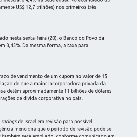
mente US$ 12,7 trilhões) nos primeiros três
o nesta sexta-feira (20), o Banco do Povo da
o em 3,45%. Da mesma forma, a taxa para
prazo de vencimento de um cupom no valor de 15
ulação de que a maior incorporadora privada da
resa detém aproximadamente 11 bilhões de dólares
urações de dívida corporativa no país.
s
ratings
de Israel em revisão para possível
agência menciona que o período de revisão pode se
país também será ampliado, conforme comunicado em