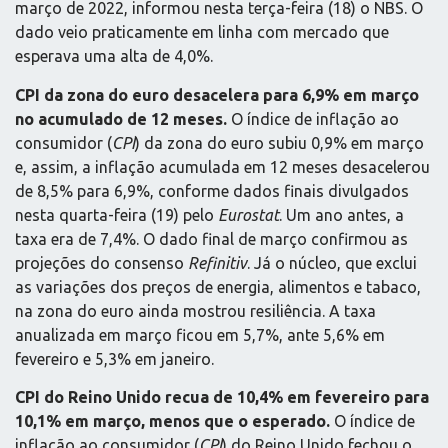
março de 2022, informou nesta terça-feira (18) o NBS. O
dado veio praticamente em linha com mercado que
esperava uma alta de 4,0%.
CPI da zona do euro desacelera para 6,9% em março
no acumulado de 12 meses.
O índice de inflação ao
consumidor (
CPI
) da zona do euro subiu 0,9% em março
e, assim, a inflação acumulada em 12 meses desacelerou
de 8,5% para 6,9%, conforme dados finais divulgados
nesta quarta-feira (19) pelo
Eurostat
. Um ano antes, a
taxa era de 7,4%. O dado final de março confirmou as
projeções do consenso
Refinitiv
. Já o núcleo, que exclui
as variações dos preços de energia, alimentos e tabaco,
na zona do euro ainda mostrou resiliência. A taxa
anualizada em março ficou em 5,7%, ante 5,6% em
fevereiro e 5,3% em janeiro.
CPI do Reino Unido recua de 10,4% em fevereiro para
10,1% em março, menos que o esperado.
O índice de
inflação ao consumidor (
CPI
) do Reino Unido fechou o