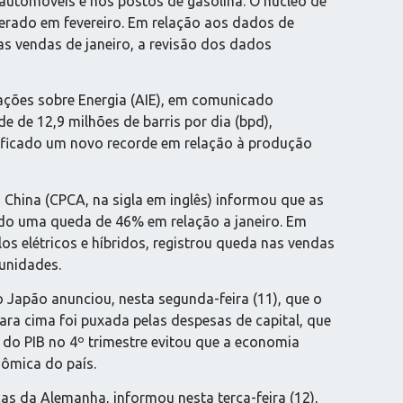
automóveis e nos postos de gasolina. O núcleo de
lterado em fevereiro. Em relação aos dados de
as vendas de janeiro, a revisão dos dados
ções sobre Energia (AIE), em comunicado
de 12,9 milhões de barris por dia (bpd),
rificado um novo recorde em relação à produção
China (CPCA, na sigla em inglês) informou que as
ndo uma queda de 46% em relação a janeiro. Em
s elétricos e híbridos, registrou queda nas vendas
 unidades.
 Japão anunciou, nesta segunda-feira (11), que o
ara cima foi puxada pelas despesas de capital, que
 do PIB no 4º trimestre evitou que a economia
nômica do país.
icas da Alemanha, informou nesta terça-feira (12),