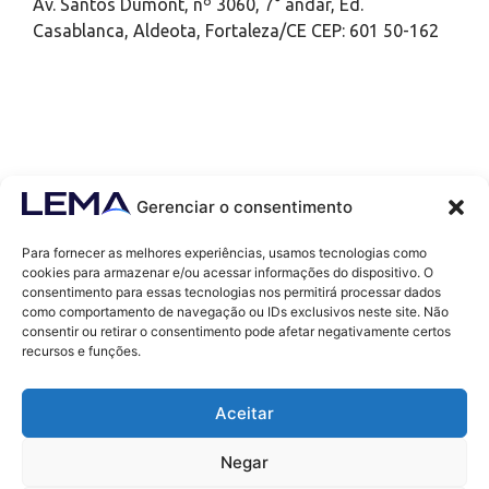
Av. Santos Dumont, nº 3060, 7° andar, Ed.
Casablanca, Aldeota, Fortaleza/CE CEP: 601 50-162
Gerenciar o consentimento
Para fornecer as melhores experiências, usamos tecnologias como
cookies para armazenar e/ou acessar informações do dispositivo. O
consentimento para essas tecnologias nos permitirá processar dados
como comportamento de navegação ou IDs exclusivos neste site. Não
Contatos
consentir ou retirar o consentimento pode afetar negativamente certos
contato@lemaef.com.br
recursos e funções.
(85) 99868-3664
Aceitar
SOLICITAR PROPOSTA
Negar