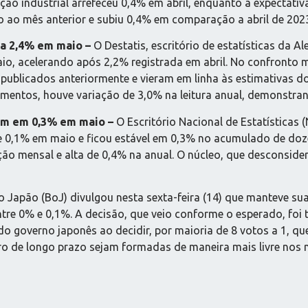
ão industrial arrefeceu 0,4% em abril, enquanto a expectativ
o ao mês anterior e subiu 0,4% em comparação a abril de 202
ra 2,4% em maio –
O Destatis, escritório de estatísticas da A
io, acelerando após 2,2% registrada em abril. No confronto 
ublicados anteriormente e vieram em linha às estimativas dos
limentos, houve variação de 3,0% na leitura anual, demonstran
tém em 0,3% em maio –
O Escritório Nacional de Estatísticas (
 0,1% em maio e ficou estável em 0,3% no acumulado de doze
ão mensal e alta de 0,4% na anual. O núcleo, que desconsider
 Japão (BoJ) divulgou nesta sexta-feira (14) que manteve sua 
ntre 0% e 0,1%. A decisão, que veio conforme o esperado, fo
do governo japonês ao decidir, por maioria de 8 votos a 1, q
juro de longo prazo sejam formadas de maneira mais livre nos