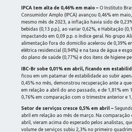
IPCA tem alta de 0,46% em maio –
O Instituto Bra
Consumidor Amplo (IPCA) avançou 0,46% em maio, a
mesmo mês de 2023, a inflação havia sido de 0,23
bebidas (0,13 p.p.), ao variar 0,62%, e Habitação (
impactando em 0,09 p.p. o índice geral. No grupo A
alimentação fora do domicílio acelerou de 0,39% em
elétrica residencial (0,94%) e na taxa de água e es
do plano de saúde (0,77%) e dos itens de higiene pe
IBC-Br sobe 0,01% em abril, ficando em estabili
ficou em um patamar de estabilidade ao subir apena
0,45% no mês, demonstrou recuperação ante a qued
em relação a abril do ano passado, e de 1,81% em 1
0,76% em comparação com o trimestre anterior e 1
Setor de serviços cresce 0,5% em abril –
Segundo 
abril em relação ao mês de março. Na comparação 
abril, vieram acima do esperado pelos analistas, 
volume de serviços subiu 2,3% no primeiro quadrim