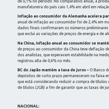
de 0,1% no período. No comparativo anual, a produç
manufatureira do país caiu 1,4% em abril em relaçã
Inflação ao consumidor da Alemanha acelera pa
anual de inflação ao consumidor foi de 2,4% em ma
dados finais confirmaram os números preliminares p
que exclui as variações de preços de energia e de a
Na China, inflação anual ao consumidor se man
de preços ao consumidor da China teve deflação de
dos analistas, que esperavam estabilidade na mediç
registrou alta de 0,6% no mês.
BC do Japão mantém a taxa de juros –
O Banco do
depósitos de curto prazo permaneceram na faixa e
que está considerando reduzir a compra de títulos 
de títulos (JGB) a fim de garantir que as taxas de 
NACIONAL: