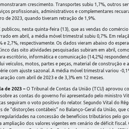
demonstraram crescimento. Transportes subiu 1,7%, outros se
viços profissionais, administrativos e complementares recuar
ro de 2023, quando tiveram retração de 1,9%.
 publicou, nesta quinta-feira (13), que as vendas do comércio 
do em abril, a média móvel trimestral subiu 0,7%. Em relação 
% e 2,7%, respectivamente. Os dados vieram abaixo do esper
inco das oito atividades pesquisadas subiram em abril, como
ra escritório, informática e comunicação (14,2%) respondendo
lui veículos, motos, partes e peças, material de construção e
ie com ajuste sazonal. A média móvel trimestral variou -0,1%
aração com abril de 2023 e de 3,3% em 12 meses.
la de 2023 –
O Tribunal de Contas da União (TCU) aprovou com
 sobre as contas do governo foi apresentado pelo ministro Vi
as seguiram o voto positivo do relator. Segundo Vital do Rê
s de “distorções contábeis” no Balanço-Geral da União, que
irregularidades na concessão de benefícios tributários pelo g
 ampliação dos valores vigentes em cenário de déficit fiscal