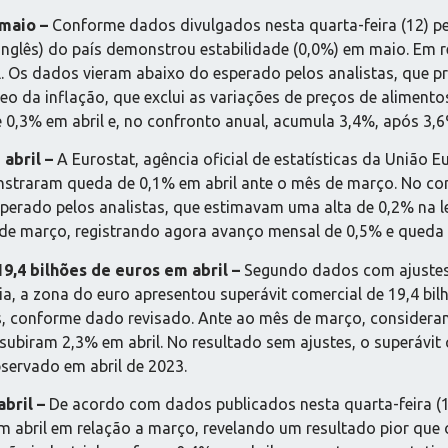
 maio –
Conforme dados divulgados nesta quarta-feira (12) 
 inglês) do país demonstrou estabilidade (0,0%) em maio. Em
. Os dados vieram abaixo do esperado pelos analistas, que pr
eo da inflação, que exclui as variações de preços de alimen
 0,3% em abril e, no confronto anual, acumula 3,4%, após 3,6
 abril –
A Eurostat, agência oficial de estatísticas da União E
straram queda de 0,1% em abril ante o mês de março. No com
sperado pelos analistas, que estimavam uma alta de 0,2% na
de março, registrando agora avanço mensal de 0,5% e queda 
9,4 bilhões de euros em abril –
Segundo dados com ajustes 
ia, a zona do euro apresentou superávit comercial de 19,4 bil
ros, conforme dado revisado. Ante ao mês de março, considera
biram 2,3% em abril. No resultado sem ajustes, o superávit 
bservado em abril de 2023.
abril –
De acordo com dados publicados nesta quarta-feira (1
m abril em relação a março, revelando um resultado pior que