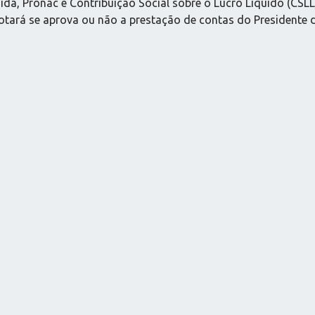
a, Pronac e Contribuição Social sobre o Lucro Líquido (CSL
otará se aprova ou não a prestação de contas do Presidente d