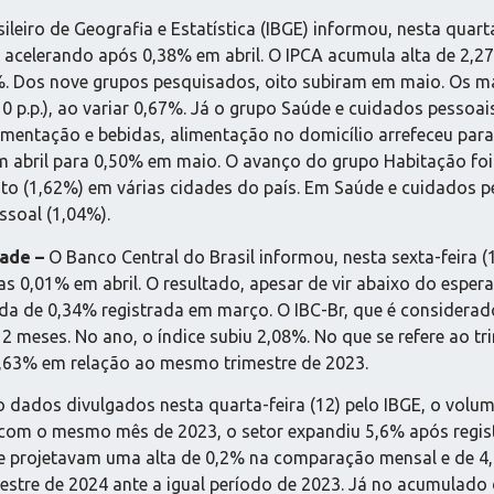
sileiro de Geografia e Estatística (IBGE) informou, nesta quart
celerando após 0,38% em abril. O IPCA acumula alta de 2,27
%. Dos nove grupos pesquisados, oito subiram em maio. Os m
0,10 p.p.), ao variar 0,67%. Já o grupo Saúde e cuidados pess
limentação e bebidas, alimentação no domicílio arrefeceu par
 abril para 0,50% em maio. O avanço do grupo Habitação foi p
goto (1,62%) em várias cidades do país. Em Saúde e cuidados p
ssoal (1,04%).
dade –
O Banco Central do Brasil informou, nesta sexta-feira (
s 0,01% em abril. O resultado, apesar de vir abaixo do esper
a de 0,34% registrada em março. O IBC-Br, que é considerad
2 meses. No ano, o índice subiu 2,08%. No que se refere ao tr
,63% em relação ao mesmo trimestre de 2023.
dados divulgados nesta quarta-feira (12) pelo IBGE, o volum
com o mesmo mês de 2023, o setor expandiu 5,6% após regist
que projetavam uma alta de 0,2% na comparação mensal e de 4
estre de 2024 ante a igual período de 2023. Já no acumulado 