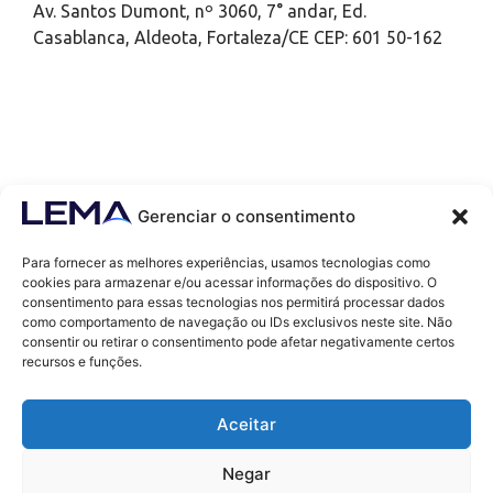
Av. Santos Dumont, nº 3060, 7° andar, Ed.
Casablanca, Aldeota, Fortaleza/CE CEP: 601 50-162
Gerenciar o consentimento
Para fornecer as melhores experiências, usamos tecnologias como
cookies para armazenar e/ou acessar informações do dispositivo. O
consentimento para essas tecnologias nos permitirá processar dados
como comportamento de navegação ou IDs exclusivos neste site. Não
Contatos
consentir ou retirar o consentimento pode afetar negativamente certos
contato@lemaef.com.br
recursos e funções.
(85) 99868-3664
Aceitar
SOLICITAR PROPOSTA
Negar