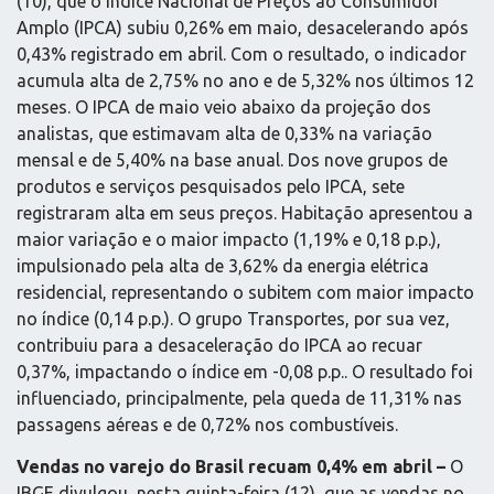
(10), que o Índice Nacional de Preços ao Consumidor
Amplo (IPCA) subiu 0,26% em maio, desacelerando após
0,43% registrado em abril. Com o resultado, o indicador
acumula alta de 2,75% no ano e de 5,32% nos últimos 12
meses. O IPCA de maio veio abaixo da projeção dos
analistas, que estimavam alta de 0,33% na variação
mensal e de 5,40% na base anual. Dos nove grupos de
produtos e serviços pesquisados pelo IPCA, sete
registraram alta em seus preços. Habitação apresentou a
maior variação e o maior impacto (1,19% e 0,18 p.p.),
impulsionado pela alta de 3,62% da energia elétrica
residencial, representando o subitem com maior impacto
no índice (0,14 p.p.). O grupo Transportes, por sua vez,
contribuiu para a desaceleração do IPCA ao recuar
0,37%, impactando o índice em -0,08 p.p.. O resultado foi
influenciado, principalmente, pela queda de 11,31% nas
passagens aéreas e de 0,72% nos combustíveis.
Vendas no varejo do Brasil recuam 0,4% em abril –
O
IBGE divulgou, nesta quinta-feira (12), que as vendas no