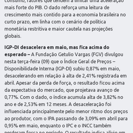
consumo, fatores que tendem a limitar uma aceleração
mais forte do PIB. O dado reforça uma leitura de
crescimento mais contido para a economia brasileira no
curto prazo, em linha com o cenário de política
monetária restritiva e maior cautela nas projeções
globais.
IGP-DI desacelera em maio, mas fica acima do
esperado
–
A Fundação Getulio Vargas (FGV) divulgou
nesta terça-feira (09) que o Índice Geral de Preços –
Disponibilidade Interna (IGP-DI) subiu 0,87% em maio,
desacelerando em relação à alta de 2,41% registrada em
abril. Apesar da perda de força, o resultado ficou acima
da expectativa do mercado, que projetava avanço de
0,77%. Com o dado, o índice acumula alta de 3,82% no
ano e de 2,53% em 12 meses. A desaceleração foi
influenciada principalmente pelo menor ritmo dos preços
ao produtor, com o IPA passando de 3,09% em abril para
0,95% em maio, enquanto o IPC e o INCC também
perderam força no período. O resultado indica alívio em