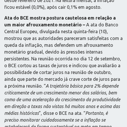
desde fevereiro de 2021. Na leitura mensal, a inflação
ficou estável (0,0%), após cair 0,1% em agosto.
Ata do BCE mostra postura cautelosa em relação a
um maior afrouxamento monetário –
A ata do Banco
Central Europeu, divulgada nesta quinta-feira (10),
mostrou que as autoridades pareceram satisfeitas com a
queda da inflação, mas defendem um afrouxamento
monetário gradual, devido às pressões internas
persistentes. Na reunião ocorrida no dia 12 de setembro,
o BCE cortou as taxas de juros e indicou que avaliarão a
possibilidade de cortar juros na reunião de outubro,
ainda que parte do mercado já crave corte de juros para
a próxima reunião. “
A trajetória básica para 2% depende
criticamente de um crescimento menor dos salários, bem
como de uma aceleração do crescimento da produtividade
em direção a taxas não vistas há muitos anos e acima das
médias históricas
”, disse o BCE na ata. “
Portanto, é
preciso monitorar cuidadosamente se a inflação se
estabelecerá de forma sustentável na meta em tempo