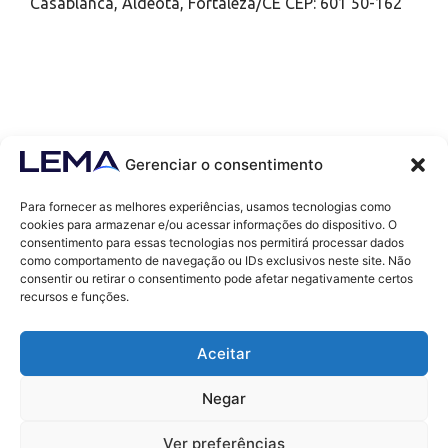
Casablanca, Aldeota, Fortaleza/CE CEP: 601 50-162
Gerenciar o consentimento
Para fornecer as melhores experiências, usamos tecnologias como
cookies para armazenar e/ou acessar informações do dispositivo. O
consentimento para essas tecnologias nos permitirá processar dados
como comportamento de navegação ou IDs exclusivos neste site. Não
Contatos
consentir ou retirar o consentimento pode afetar negativamente certos
contato@lemaef.com.br
recursos e funções.
(85) 99868-3664
Aceitar
SOLICITAR PROPOSTA
Negar
Ver preferências