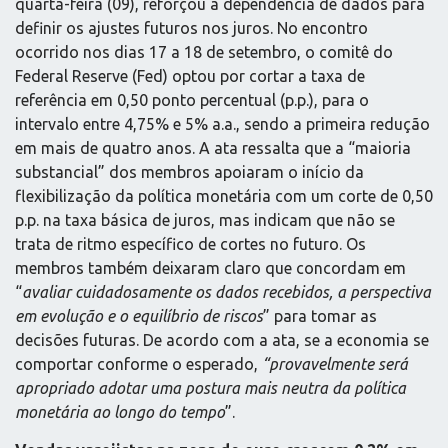
quarta-feira (09), reforçou a dependência de dados para
definir os ajustes futuros nos juros. No encontro
ocorrido nos dias 17 a 18 de setembro, o comitê do
Federal Reserve (Fed) optou por cortar a taxa de
referência em 0,50 ponto percentual (p.p.), para o
intervalo entre 4,75% e 5% a.a., sendo a primeira redução
em mais de quatro anos. A ata ressalta que a “maioria
substancial” dos membros apoiaram o início da
flexibilização da política monetária com um corte de 0,50
p.p. na taxa básica de juros, mas indicam que não se
trata de ritmo específico de cortes no futuro. Os
membros também deixaram claro que concordam em
“
avaliar cuidadosamente os dados recebidos, a perspectiva
em evolução e o equilíbrio de riscos
” para tomar as
decisões futuras. De acordo com a ata, se a economia se
comportar conforme o esperado,
“provavelmente será
apropriado adotar uma postura mais neutra da política
monetária ao longo do tempo
”.