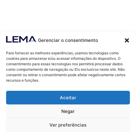
Gerenciar o consentimento
Para fornecer as melhores experiências, usamos tecnologias como
cookies para armazenar e/ou acessar informações do dispositivo. O
consentimento para essas tecnologias nos permitirá processar dados
como comportamento de navegação ou IDs exclusivos neste site. Não
Contatos
consentir ou retirar o consentimento pode afetar negativamente certos
contato@lemaef.com.br
recursos e funções.
(85) 99868-3664
Aceitar
SOLICITAR PROPOSTA
Negar
Ver preferências
© 2011 - TODOS OS DIREITOS RESERVADOS - LEMA ECONOMIA & FINANÇAS
Desenvolvido por
kedu Marketing