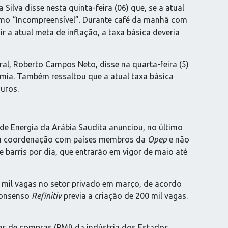
 Silva disse nesta quinta-feira (06) que, se a atual
u como “Incompreensível”. Durante café da manhã com
r a atual meta de inflação, a taxa básica deveria
al, Roberto Campos Neto, disse na quarta-feira (5)
omia. Também ressaltou que a atual taxa básica
juros.
 de Energia da Arábia Saudita anunciou, no último
er em coordenação com países membros da
Opep
e não
 barris por dia, que entrarão em vigor de maio até
 mil vagas no setor privado em março, de acordo
 consenso
Refinitiv
previa a criação de 200 mil vagas.
tes de compras (PMI) da indústria dos Estados