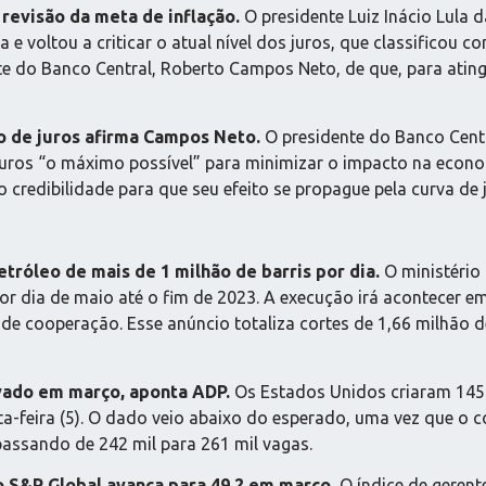
e revisão da meta de inflação.
O presidente Luiz Inácio Lula da
da e voltou a criticar o atual nível dos juros, que classifico
nte do Banco Central, Roberto Campos Neto, de que, para atingi
lo de juros afirma Campos Neto.
O presidente do Banco Centr
e juros “o máximo possível” para minimizar o impacto na econ
o credibilidade para que seu efeito se propague pela curva de 
tróleo de mais de 1 milhão de barris por dia.
O ministério
 por dia de maio até o fim de 2023. A execução irá acontec
de cooperação. Esse anúncio totaliza cortes de 1,66 milhão de
ivado em março, aponta ADP.
Os Estados Unidos criaram 145
ta-feira (5). O dado veio abaixo do esperado, uma vez que o
passando de 242 mil para 261 mil vagas.
lo S&P Global avança para 49,2 em março.
O índice de geren