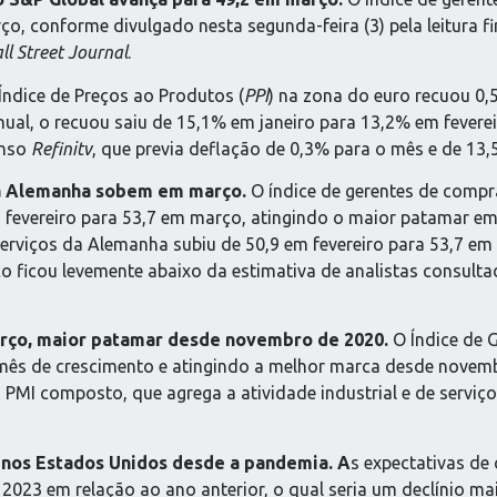
ço, conforme divulgado nesta segunda-feira (3) pela leitura f
l Street Journal
.
Índice de Preços ao Produtos (
PPI
) na zona do euro recuou 0,
l, o recuou saiu de 15,1% em janeiro para 13,2% em fevereiro
enso
Refinitv
, que previa deflação de 0,3% para o mês e de 13,
da Alemanha sobem em março.
O índice de gerentes de comp
 em fevereiro para 53,7 em março, atingindo o maior patamar e
 serviços da Alemanha subiu de 50,9 em fevereiro para 53,7 em
rço ficou levemente abaixo da estimativa de analistas consult
março, maior patamar desde novembro de 2020.
O Índice de 
o mês de crescimento e atingindo a melhor marca desde nove
 o PMI composto, que agrega a atividade industrial e de servi
 nos Estados Unidos desde a pandemia. A
s expectativas d
2023 em relação ao ano anterior, o qual seria um declínio mai