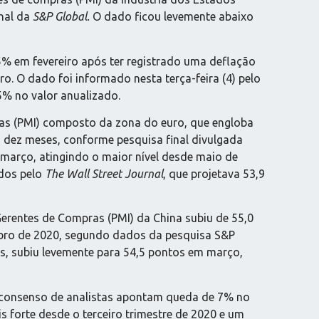
inal da
S&P Global.
O dado ficou levemente abaixo
5% em fevereiro após ter registrado uma deflação
. O dado foi informado nesta terça-feira (4) pelo
5% no valor anualizado.
ras (PMI) composto da zona do euro, que engloba
m dez meses, conforme pesquisa final divulgada
 março, atingindo o maior nível desde maio de
ados pelo
The Wall Street Journal
, que projetava 53,9
Gerentes de Compras (PMI) da China subiu de 55,0
mbro de 2020, segundo dados da pesquisa S&P
ços, subiu levemente para 54,5 pontos em março,
e consenso de analistas apontam queda de 7% no
s forte desde o terceiro trimestre de 2020 e um