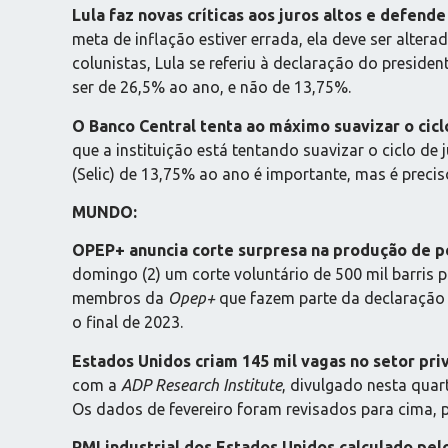
Lula faz novas críticas aos juros altos e defend
meta de inflação estiver errada, ela deve ser altera
colunistas, Lula se referiu à declaração do preside
ser de 26,5% ao ano, e não de 13,75%.
O Banco Central tenta ao máximo suavizar o cic
que a instituição está tentando suavizar o ciclo d
(Selic) de 13,75% ao ano é importante, mas é precis
MUNDO:
OPEP+ anuncia corte surpresa na produção de pe
domingo (2) um corte voluntário de 500 mil barris
membros da
Opep+
que fazem parte da declaração 
o final de 2023.
Estados Unidos criam 145 mil vagas no setor pr
com a
ADP Research Institute
, divulgado nesta quar
Os dados de fevereiro foram revisados para cima, 
PMI industrial dos Estados Unidos calculado pe