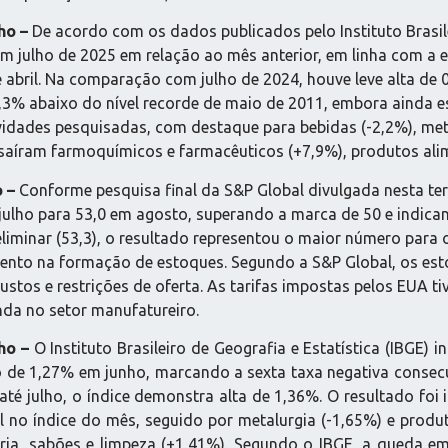
ho –
De acordo com os dados publicados pelo Instituto Brasile
% em julho de 2025 em relação ao mês anterior, em linha com 
bril. Na comparação com julho de 2024, houve leve alta de 
,3% abaixo do nível recorde de maio de 2011, embora ainda 
idades pesquisadas, com destaque para bebidas (-2,2%), met
ssaíram farmoquímicos e farmacêuticos (+7,9%), produtos alime
 –
Conforme pesquisa final da S&P Global divulgada nesta terç
julho para 53,0 em agosto, superando a marca de 50 e indic
reliminar (53,3), o resultado representou o maior número par
mento na formação de estoques. Segundo a S&P Global, os es
tos e restrições de oferta. As tarifas impostas pelos EUA t
da no setor manufatureiro.
ho –
O Instituto Brasileiro de Geografia e Estatística (IBGE) 
ão de 1,27% em junho, marcando a sexta taxa negativa conse
 julho, o índice demonstra alta de 1,36%. O resultado foi i
l no índice do mês, seguido por metalurgia (-1,65%) e produt
aria, sabões e limpeza (+1,41%). Segundo o IBGE, a queda e