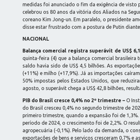
medidas foi anunciado o fim da exigência de visto 
celebrou os 80 anos da vitória dos Aliados na Segund
coreano Kim Jong-un. Em paralelo, o presidente am
disse estar frustrado com a postura de Putin diant
NACIONAL
Balança comercial registra superávit de US$ 6,
quinta-feira (4) que a balança comercial brasilei
saldo havia sido de US$ 4,5 bilhões. As exportaç
(+11%) e milho (+17,9%). Já as importações caíram
50% impostas pelos Estados Unidos, que reduzira
agosto, o superávit chega a US$ 42,8 bilhões, res
PIB do Brasil cresce 0,4% no 2º trimestre –
O Inst
do Brasil cresceu 0,4% no segundo trimestre de 202
primeiro trimestre, quando a expansão foi de 1,3%
período de 2024, o crescimento foi de 2,2%. O resu
agropecuária (-0,1%). Pelo lado da demanda, o co
exportações de bens e serviços cresceram 0,7% e a