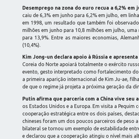
Desemprego na zona do euro recua a 6,2% em j
caiu de 6,3% em junho para 6,2% em julho, em linha
em 1998, um resultado que também foi observad
milhões em junho para 10,8 milhões em julho, uma 
para 13,9%. Entre as maiores economias, Alemanha
(10,4%).
Kim Jong-un declara apoio à Rússia e apresenta 
Coreia do Norte apoiará totalmente o exército russo
evento, gesto interpretado como fortalecimento 
a primeira aparição internacional de Kim Ju-ae, f
de que o regime já projeta a próxima geração da di
Putin afirma que parceria com a China vive seu a
os Estados Unidos e a Europa. Em visita a Pequim con
cooperação estratégica entre os dois países, destac
chineses foram um dos poucos parceiros de peso a m
bilateral se tornou um exemplo de estabilidade ent
e declarou que a cooperação atingiu o nível mais a