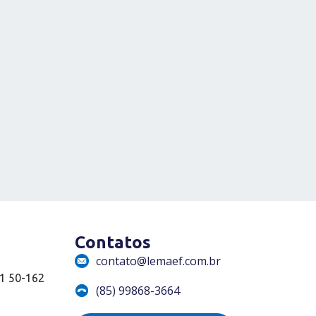
Contatos
contato@lemaef.com.br
01 50-162
(85) 99868-3664