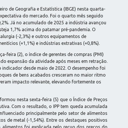
iro de Geografia e Estatística (IBGE) nesta quarta-
a expectativa do mercado. Foi o quarto mês seguido
0,2%. Já no acumulado de 2025 a indústria avançou
esteja 1,7% acima do patamar pré-pandemia. O
alurgia (-2,3%) e outros equipamentos de
ntícios (+1,1%) e indústrias extrativas (+0,8%).
a-feira (2), o índice de gerentes de compras (PMI)
ando expansão da atividade após meses em retração.
a o indicador desde maio de 2022. O desempenho foi
toques de bens acabados cresceram no maior ritmo
iveram impacto relevante, elevando fortemente os
informou nesta sexta-feira (5) que o Índice de Preços
cutiva. Com o resultado, o IPP tem queda acumulada
nfluenciado principalmente pelo setor de alimentos
os de metal (-1,54%). Entre os destaques positivos
m alimentos foi explicada pelo recuo dos preços do