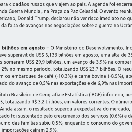
para cidadãos russos que viajem ao país. A agenda foi encerra
a Guerra Mundial, na Praça da Paz Celestial. O evento reuniu d
ericano, Donald Trump, declarou não ver risco imediato no 
e da falta de avanços nas negociações sobre a guerra na Ucrân
1 bilhões em agosto –
O Ministério do Desenvolvimento, Ind
ra teve superávit de US$ 6,133 bilhões em agosto, uma alta 
ões somaram US$ 29,9 bilhões, um avanço de 3,9% na compar
 2% no mesmo período, totalizando US$ 23,7 bilhões. O resu
m os embarques de café (-10,3%) e carne bovina (-8,5%), ap
ultado do avanço de 0,5% nas exportações e de 6,9% nas impo
ituto Brasileiro de Geografia e Estatística (IBGE) informou, nes
5, totalizando R$ 3,2 trilhões, em valores correntes. O núme
. Ainda assim, o resultado superou a expectativa do mercado
ltado foi sustentado pelo crescimento dos serviços (0,6%) e
nsumo das famílias subiu 0,5%, enquanto o consumo do gover
s importações caíram 2,9%.