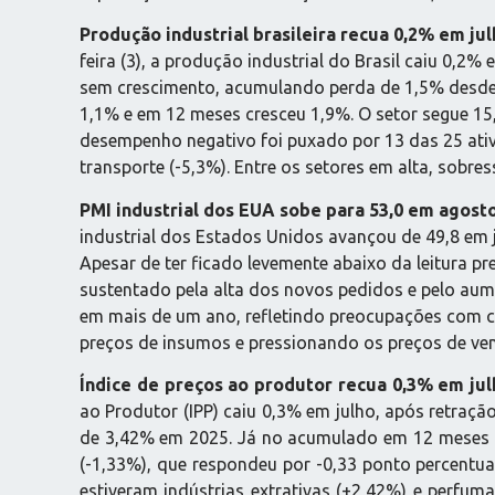
Produção industrial brasileira recua 0,2% em jul
feira (3), a produção industrial do Brasil caiu 0,2
sem crescimento, acumulando perda de 1,5% desde a
1,1% e em 12 meses cresceu 1,9%. O setor segue 15
desempenho negativo foi puxado por 13 das 25 ativ
transporte (-5,3%). Entre os setores em alta, sobre
PMI industrial dos EUA sobe para 53,0 em agosto
industrial dos Estados Unidos avançou de 49,8 em 
Apesar de ter ficado levemente abaixo da leitura p
sustentado pela alta dos novos pedidos e pelo au
em mais de um ano, refletindo preocupações com cus
preços de insumos e pressionando os preços de ven
Índice de preços ao produtor recua 0,3% em jul
ao Produtor (IPP) caiu 0,3% em julho, após retraç
de 3,42% em 2025. Já no acumulado em 12 meses até
(-1,33%), que respondeu por -0,33 ponto percentua
estiveram indústrias extrativas (+2,42%) e perfum