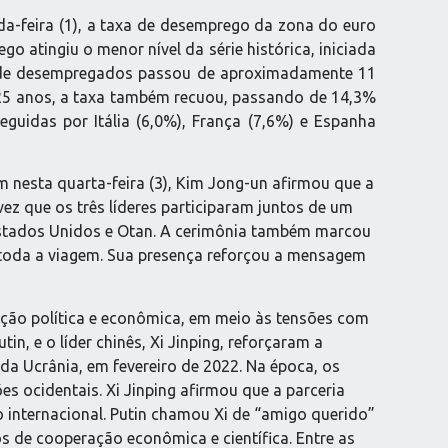
a-feira (1), a taxa de desemprego da zona do euro
 atingiu o menor nível da série histórica, iniciada
 de desempregados passou de aproximadamente 11
é 25 anos, a taxa também recuou, passando de 14,3%
guidas por Itália (6,0%), França (7,6%) e Espanha
m nesta quarta-feira (3), Kim Jong-un afirmou que a
vez que os três líderes participaram juntos de um
stados Unidos e Otan. A cerimônia também marcou
e toda a viagem. Sua presença reforçou a mensagem
ção política e econômica, em meio às tensões com
in, e o líder chinês, Xi Jinping, reforçaram a
 da Ucrânia, em fevereiro de 2022. Na época, os
s ocidentais. Xi Jinping afirmou que a parceria
o internacional. Putin chamou Xi de “amigo querido”
s de cooperação econômica e científica. Entre as