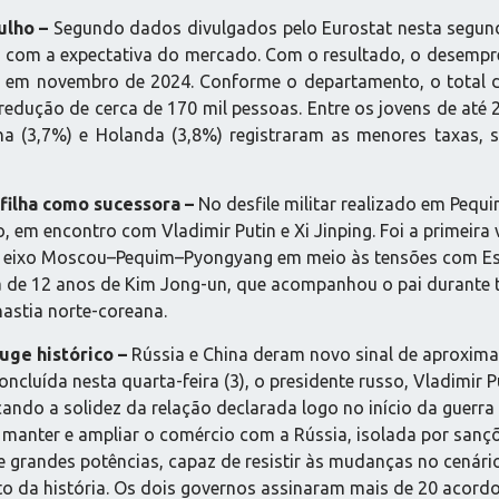
ulho –
Segundo dados divulgados pelo Eurostat nesta segund
 com a expectativa do mercado. Com o resultado, o desemprego
o em novembro de 2024. Conforme o departamento, o total
redução de cerca de 170 mil pessoas. Entre os jovens de at
 (3,7%) e Holanda (3,8%) registraram as menores taxas, se
filha como sucessora –
No desfile militar realizado em Pequi
, em encontro com Vladimir Putin e Xi Jinping. Foi a primeira 
do eixo Moscou–Pequim–Pyongyang em meio às tensões com E
ilha de 12 anos de Kim Jong-un, que acompanhou o pai durant
nastia norte-coreana.
uge histórico –
Rússia e China deram novo sinal de aproxima
cluída nesta quarta-feira (3), o presidente russo, Vladimir Put
ando a solidez da relação declarada logo no início da guerra
anter e ampliar o comércio com a Rússia, isolada por sançõe
re grandes potências, capaz de resistir às mudanças no cenári
lto da história. Os dois governos assinaram mais de 20 acordo