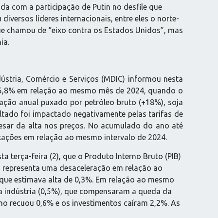
da com a participação de Putin no desfile que
iversos líderes internacionais, entre eles o norte-
que chamou de “eixo contra os Estados Unidos”, mas
ia.
ústria, Comércio e Serviços (MDIC) informou nesta
de 35,8% em relação ao mesmo mês de 2024, quando o
ação anual puxado por petróleo bruto (+18%), soja
ltado foi impactado negativamente pelas tarifas de
esar da alta nos preços. No acumulado do ano até
rtações em relação ao mesmo intervalo de 2024.
ta terça-feira (2), que o Produto Interno Bruto (PIB)
ro representa uma desaceleração em relação ao
, que estimava alta de 0,3%. Em relação ao mesmo
 da indústria (0,5%), que compensaram a queda da
no recuou 0,6% e os investimentos caíram 2,2%. As