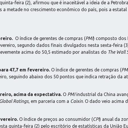
uinta-feira (2), afirmou que é inaceitável a ideia de a Petrob
os a metade no crescimento econômico do país, pois a estatal
ereiro.
O índice de gerentes de compras (
PMI
) composto dos E
evereiro, segundo dados finais divulgados nesta sexta-feira (
, levemente acima do 50,5 estimado por analistas do
The Wall 
para 47,7 em fevereiro.
O índice de gerentes de compras (
PM
iro, seguindo abaixo dos 50 pontos que indica retração da a
reiro, acima da expectativa.
O
PMI
industrial da China avanç
Global Ratings
, em parceria com a
Caixin
. O dado veio acima 
vereiro.
O índice de preços ao consumidor (
CPI
) anual da zo
a quinta-feira (2) pelo escritório de estatísticas da União Eu