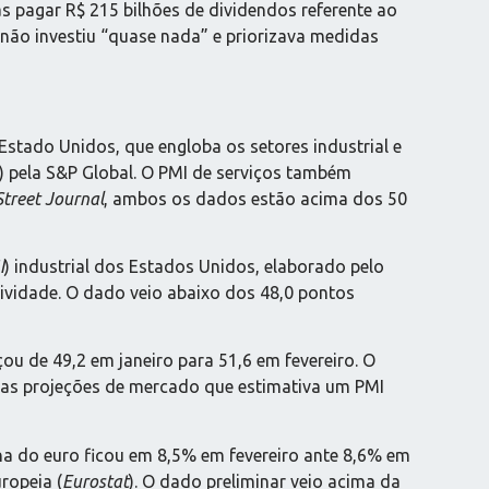
ras pagar R$ 215 bilhões de dividendos referente ao
 não investiu “quase nada” e priorizava medidas
stado Unidos, que engloba os setores industrial e
3) pela S&P Global. O PMI de serviços também
Street Journal
, ambos os dados estão acima dos 50
I
) industrial dos Estados Unidos, elaborado pelo
tividade. O dado veio abaixo dos 48,0 pontos
ou de 49,2 em janeiro para 51,6 em fevereiro. O
das projeções de mercado que estimativa um PMI
na do euro ficou em 8,5% em fevereiro ante 8,6% em
ropeia (
Eurostat
). O dado preliminar veio acima da