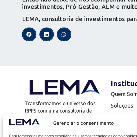
investimentos, Pró-Gestão, ALM e muito 
LEMA, consultoria de investimentos par
Institu
Quem So
Transformamos o universo dos
Soluções
RPPS com uma consultoria de
Complianc
investimentos que vai além!
Gerenciar o consentimento
LEMA Edu
Para fornecer as melhores experiências, usamos tecnologias como cookies