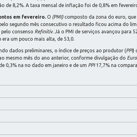
ção de 8,2%. A taxa mensal de inflação foi de 0,8% em fevereir
ontos em fevereiro.
O
(PMI)
composto da zona do euro, que
 pelo segundo mês consecutivo o resultado ficou acima do lim
o pelo consenso
Refinitiv
. Já o PMI de serviços avançou para 52
era um pouco mais alta, de 53,0.
do dados preliminares, o índice de preços ao produtor (
PPI
)
 ao mesmo mês do ano anterior, conforme divulgação do
Euro
de 0,3% na no dado em janeiro e de um
PPI
17,7% na compara