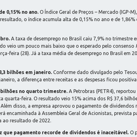
de 0,15% no ano.
O Índice Geral de Preços – Mercado (IGP-M)
o resultado, o índice acumula alta de 0,15% no ano e de 1,8
mbro.
A taxa de desemprego no Brasil caiu 7,9% no trimestr
ado veio um pouco mais baixo que o esperado pelo consenso
a-feira (28). Já a taxa média de desemprego no Brasil em 202
,3 bilhões em janeiro.
Conforme dado divulgado pelo Tesour
neiro, a diferença entre receitas e as despesas ficou positiva
 bilhões no quarto trimestre.
A Petrobras (PETR4), reportou 
a quarta-feira. O resultado veio 15% acima dos R$ 37,6 bilh
 Além disso, a empresa aprovou o pagamento de dividendos n
erá encaminhada à Assembleia Geral de Acionistas, prevista pa
a ao resultado de 2022.
iz que pagamento recorde de dividendos é inaceitável.
O p