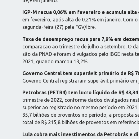
49,9 em janeiro.
IGP-M recua 0,06% em fevereiro e acumula alta 
em fevereiro, após alta de 0,21% em janeiro. Com 
segunda-feira (27) pela FGV/Ibre.
Taxa de desemprego recua para 7,9% em deze
comparação ao trimestre de julho a setembro. O d
são da PNAD e foram divulgados pelo IBGE nesta terç
2021, quando marcou 13,2%.
Governo Central tem superávit primário de R$ 78
Governo Central registraram superávit primário em ja
Petrobras (PETR4) tem lucro líquido de R$ 43,34
trimestre de 2022, conforme dados divulgados nest
superior ao registrado no mesmo período em 2021.
35,7 bilhões de proventos no período, a proposta s
total de R$ 215,8 bilhões de proventos em referênci
Lula cobra mais investimentos da Petrobrás e d