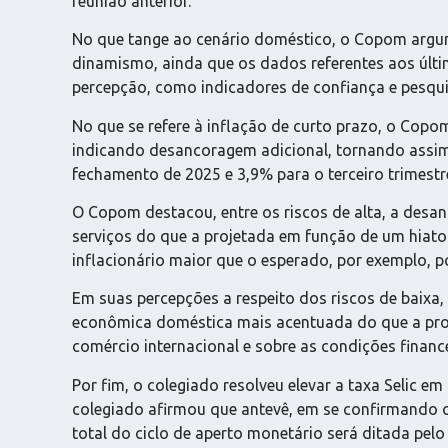
reunião anterior.
No que tange ao cenário doméstico, o Copom argu
dinamismo, ainda que os dados referentes aos últ
percepção, como indicadores de confiança e pesqui
No que se refere à inflação de curto prazo, o Copo
indicando desancoragem adicional, tornando assim 
fechamento de 2025 e 3,9% para o terceiro trimestr
O Copom destacou, entre os riscos de alta, a desan
serviços do que a projetada em função de um hiato
inflacionário maior que o esperado, por exemplo, 
Em suas percepções a respeito dos riscos de baixa
econômica doméstica mais acentuada do que a pro
comércio internacional e sobre as condições finance
Por fim, o colegiado resolveu elevar a taxa Selic e
colegiado afirmou que antevê, em se confirmando 
total do ciclo de aperto monetário será ditada pel