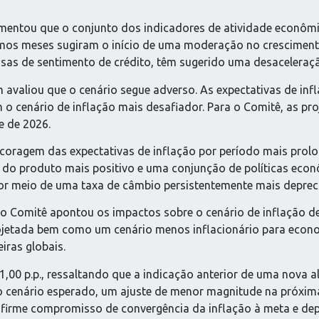
mentou que o conjunto dos indicadores de atividade econôm
imos meses sugiram o início de uma moderação no cresciment
sas de sentimento de crédito, têm sugerido uma desaceleraç
m avaliou que o cenário segue adverso. As expectativas de i
o cenário de inflação mais desafiador. Para o Comitê, as pro
e de 2026.
coragem das expectativas de inflação por período mais prolo
 do produto mais positivo e uma conjunção de políticas econ
por meio de uma taxa de câmbio persistentemente mais deprec
, o Comitê apontou os impactos sobre o cenário de inflação d
jetada bem como um cenário menos inflacionário para econo
iras globais.
m 1,00 p.p., ressaltando que a indicação anterior de uma nova
o cenário esperado, um ajuste de menor magnitude na próxi
o firme compromisso de convergência da inflação à meta e de