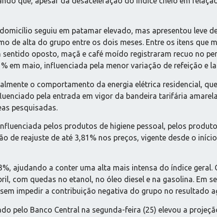
ando que, apesar da desaceleração do índice cheio em relaçã
domicílio seguiu em patamar elevado, mas apresentou leve d
mo de alta do grupo entre os dois meses. Entre os itens que 
 Em sentido oposto, maçã e café moído registraram recuo no p
% em maio, influenciada pela menor variação de refeição e la
ipalmente o comportamento da energia elétrica residencial, qu
influenciado pela entrada em vigor da bandeira tarifária amar
reas pesquisadas.
influenciada pelos produtos de higiene pessoal, pelos produt
o de reajuste de até 3,81% nos preços, vigente desde o início 
%, ajudando a conter uma alta mais intensa do índice geral. O
il, com quedas no etanol, no óleo diesel e na gasolina. Em 
 sem impedir a contribuição negativa do grupo no resultado 
ado pelo Banco Central na segunda-feira (25) elevou a proje