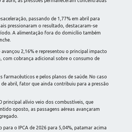
o a abril, as pressões permaneceram concentradas
esaceleração, passando de 1,77% em abril para
mais pressionaram o resultado, destacaram-se
eríodo. A alimentação fora do domicílio também
nche.
e avançou 2,16% e representou o principal impacto
ela, com cobrança adicional sobre o consumo de
os farmacêuticos e pelos planos de saúde. No caso
de abril, fator que ainda contribuiu para a pressão
 principal alívio veio dos combustíveis, que
sentido oposto, as passagens aéreas avançaram
agregado.
ção para o IPCA de 2026 para 5,04%, patamar acima