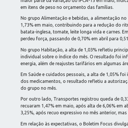
maior parte da variação do IPCA-15 em maio, indic
em itens de peso no orçamento das famílias.
No grupo Alimentação e bebidas, a alimentação no 
1,73% em maio, contribuindo para a redução do rit
batata-inglesa, tomate, leite longa vida e carnes.
perdeu força, passando de 0,70% em abril para 0,51
No grupo Habitação, a alta de 1,03% refletiu princ
individual sobre o índice do mês. O resultado foi 
energia, além de reajustes tarifários em algumas á
Em Saúde e cuidados pessoais, a alta de 1,05% foi 
dos medicamentos, o resultado refletiu a autorizaçã
do grupo no mês.
Por outro lado, Transportes registrou queda de 0,33
recuaram 1,47% em maio, após alta de 6,06% em abr
3,25%, após recuo expressivo no mês anterior, mas
Em relação às expectativas, o Boletim Focus divulg