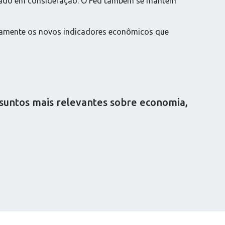
levado em consideração. O Fed também se mantém
tamente os novos indicadores econômicos que
ssuntos mais relevantes sobre economia,