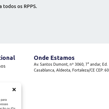
a todos os RPPS.
cional
Onde Estamos
Av. Santos Dumont, nº 3060, 7° andar, Ed.
mos
Casablanca, Aldeota, Fortaleza/CE CEP: 6
e
 para
 essas
ação ou IDs