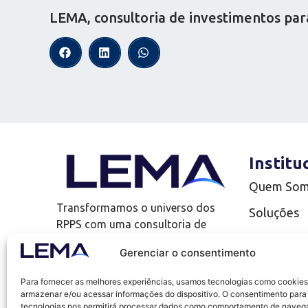
LEMA, consultoria de investimentos par
Institu
Quem So
Transformamos o universo dos
Soluções
RPPS com uma consultoria de
Complianc
investimentos que vai além!
Gerenciar o consentimento
LEMA Edu
Para fornecer as melhores experiências, usamos tecnologias como cookies
Uno
armazenar e/ou acessar informações do dispositivo. O consentimento para
tecnologias nos permitirá processar dados como comportamento de naveg