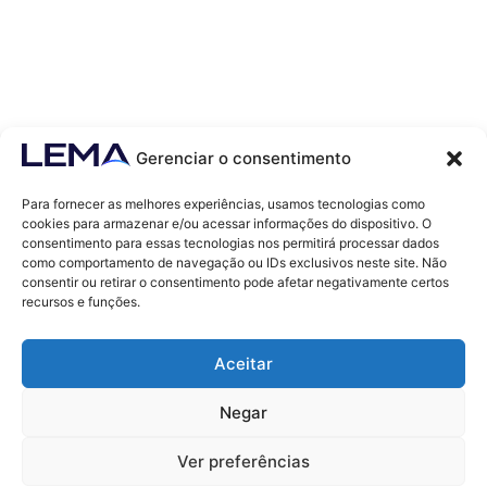
Gerenciar o consentimento
Para fornecer as melhores experiências, usamos tecnologias como
cookies para armazenar e/ou acessar informações do dispositivo. O
consentimento para essas tecnologias nos permitirá processar dados
como comportamento de navegação ou IDs exclusivos neste site. Não
Contatos
consentir ou retirar o consentimento pode afetar negativamente certos
contato@lemaef.com.br
recursos e funções.
(85) 99868-3664
Aceitar
SOLICITAR PROPOSTA
Negar
Ver preferências
© 2011 - TODOS OS DIREITOS RESERVADOS - LEMA ECONOMIA & FINANÇAS