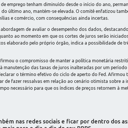
s de emprego tenham diminuído desde o início do ano, perm
 do último ano, mantém-se elevada. O comitê enfatizou també
mílias e comércio, com consequências ainda incertas.
 a abordagem de avaliar o desempenho dos dados, destacando
quanto ao momento em que os cortes de juros serão iniciados.
os elaborado pelo próprio órgão, indica a possibilidade de tr
afirmou o compromisso de manter a política monetária restrit
 à manutenção das taxas de juros inalteradas por um períod
eclarar o término efetivo do ciclo de aperto do Fed. Afirmou
ar de fazer ressalvas em relação ao cenário otimista sobre a
mpo necessário para que os índices de preços retornem à me
ém nas redes sociais e ficar por dentro dos a