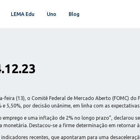
LEMA Edu
Uno
Blog
4.12.23
feira (13), o Comitê Federal de Mercado Aberto (FOMC) do F
5% e 5,50%, por decisão unânime, em linha com as expectativa
eno emprego e uma inflação de 2% no longo prazo”, declarou 
ca monetária. Destacou-se a firme determinação em retornar à
indicadores recentes, que apontaram para uma desaceleraçã