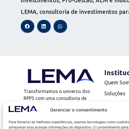
investimentos, Pró-Gestão, ALM e muito 
LEMA, consultoria de investimentos par
Institu
Quem So
Transformamos o universo dos
Soluções
RPPS com uma consultoria de
Complianc
investimentos que vai além!
Gerenciar o consentimento
LEMA Edu
Para fornecer as melhores experiências, usamos tecnologias como cookies
Uno
armazenar e/ou acessar informações do dispositivo. O consentimento para