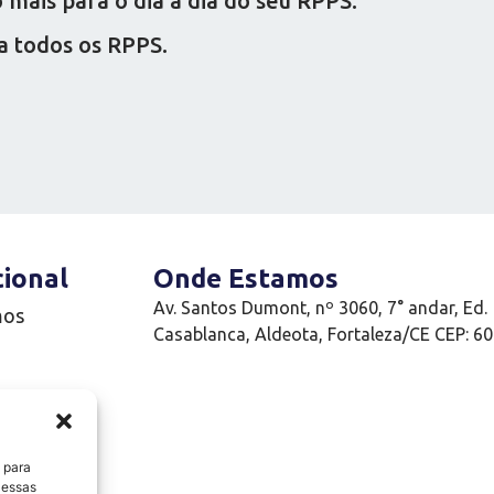
mais para o dia a dia do seu RPPS.
a todos os RPPS.
cional
Onde Estamos
Av. Santos Dumont, nº 3060, 7° andar, Ed.
mos
Casablanca, Aldeota, Fortaleza/CE CEP: 6
e
 para
 essas