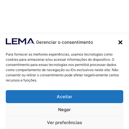
Gerenciar o consentimento
Para fornecer as melhores experiências, usamos tecnologias como
cookies para armazenar e/ou acessar informações do dispositivo. O
consentimento para essas tecnologias nos permitirá processar dados
como comportamento de navegação ou IDs exclusivos neste site. Não
Contatos
consentir ou retirar o consentimento pode afetar negativamente certos
contato@lemaef.com.br
recursos e funções.
(85) 99868-3664
Aceitar
SOLICITAR PROPOSTA
Negar
Ver preferências
© 2011 - TODOS OS DIREITOS RESERVADOS - LEMA ECONOMIA & FINANÇAS