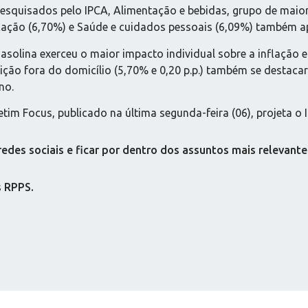
squisados pelo IPCA, Alimentação e bebidas, grupo de maior p
cação (6,70%) e Saúde e cuidados pessoais (6,09%) também ap
asolina exerceu o maior impacto individual sobre a inflação e
feição fora do domicílio (5,70% e 0,20 p.p.) também se destac
no.
etim Focus, publicado na última segunda-feira (06), projeta 
es sociais e ficar por dentro dos assuntos mais relevante
s RPPS.