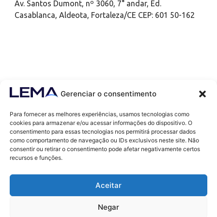
Av. Santos Dumont, nº 3060, 7° andar, Ed.
Casablanca, Aldeota, Fortaleza/CE CEP: 601 50-162
Gerenciar o consentimento
Para fornecer as melhores experiências, usamos tecnologias como
cookies para armazenar e/ou acessar informações do dispositivo. O
consentimento para essas tecnologias nos permitirá processar dados
como comportamento de navegação ou IDs exclusivos neste site. Não
Contatos
consentir ou retirar o consentimento pode afetar negativamente certos
contato@lemaef.com.br
recursos e funções.
(85) 99868-3664
Aceitar
SOLICITAR PROPOSTA
Negar