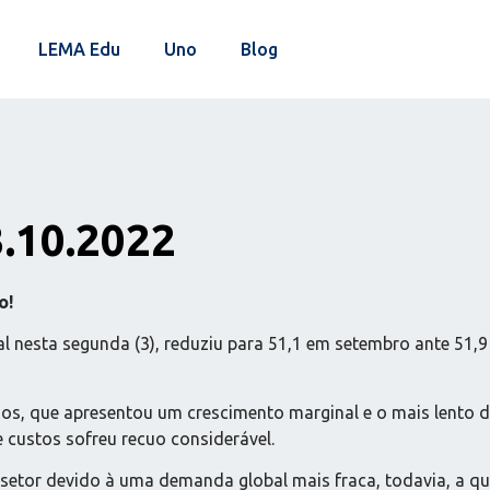
LEMA Edu
Uno
Blog
3.10.2022
o!
al nesta segunda (3), reduziu para 51,1 em setembro ante 51,
os, que apresentou um crescimento marginal e o mais lento do
 custos sofreu recuo considerável.
 setor devido à uma demanda global mais fraca, todavia, a qu