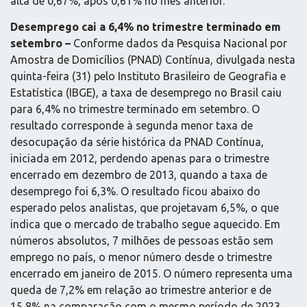
alta de 0,67%, após 0,61% no mês anterior.
Desemprego cai a 6,4% no trimestre terminado em
setembro –
Conforme dados da Pesquisa Nacional por
Amostra de Domicílios (PNAD) Contínua, divulgada nesta
quinta-feira (31) pelo Instituto Brasileiro de Geografia e
Estatística (IBGE), a taxa de desemprego no Brasil caiu
para 6,4% no trimestre terminado em setembro. O
resultado corresponde à segunda menor taxa de
desocupação da série histórica da PNAD Contínua,
iniciada em 2012, perdendo apenas para o trimestre
encerrado em dezembro de 2013, quando a taxa de
desemprego foi 6,3%. O resultado ficou abaixo do
esperado pelos analistas, que projetavam 6,5%, o que
indica que o mercado de trabalho segue aquecido. Em
números absolutos, 7 milhões de pessoas estão sem
emprego no país, o menor número desde o trimestre
encerrado em janeiro de 2015. O número representa uma
queda de 7,2% em relação ao trimestre anterior e de
15,8% na comparação com o mesmo período de 2023.