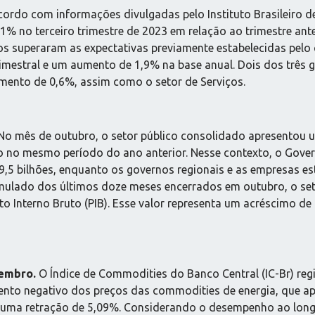
ordo com informações divulgadas pelo Instituto Brasileiro de 
 0,1% no terceiro trimestre de 2023 em relação ao trimestre 
superaram as expectativas previamente estabelecidas pelo co
estral e um aumento de 1,9% na base anual. Dois dos três 
imento de 0,6%, assim como o setor de Serviços.
o mês de outubro, o setor público consolidado apresentou um
o no mesmo período do ano anterior. Nesse contexto, o Gover
,5 bilhões, enquanto os governos regionais e as empresas esta
mulado dos últimos doze meses encerrados em outubro, o set
o Interno Bruto (PIB). Esse valor representa um acréscimo de 
embro.
O Índice de Commodities do Banco Central (IC-Br) re
nto negativo dos preços das commodities de energia, que a
u uma retração de 5,09%. Considerando o desempenho ao lon