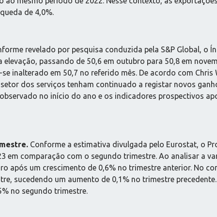
ção ao mesmo período de 2022. Nesse contexto, as exportaçõ
 queda de 4,0%.
forme revelado por pesquisa conduzida pela S&P Global, o Ín
ra elevação, passando de 50,6 em outubro para 50,8 em nove
e-se inalterado em 50,7 no referido mês. De acordo com Chri
o setor dos serviços tenham continuado a registar novos ga
 observado no início do ano e os indicadores prospectivos 
imestre.
Conforme a estimativa divulgada pelo Eurostat, o Pro
023 em comparação com o segundo trimestre. Ao analisar a v
ro após um crescimento de 0,6% no trimestre anterior. No co
estre, sucedendo um aumento de 0,1% no trimestre precedent
,5% no segundo trimestre.