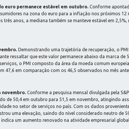
 do euro permanece estável em outubro.
Conforme apontado
nsumidores na zona do euro para a inflação nos próximos 12
mos três anos, a mediana também se manteve estável em 2,5
ovembro.
Demonstrando uma trajetória de recuperação, o PMI 
nte ressaltar que este valor permanece abaixo da marca de 50
serviços, o PMI composto da área da moeda comum europeia t
em 47,6 em comparação com os 46,5 observados no mês anter
m novembro.
Conforme a pesquisa mensal divulgada pela S&P 
do de 50,4 em outubro para 51,5 em novembro, atingindo ass
tividade no setor de serviços no país. Com os dados proveni
istrou uma elevação, saindo do nível considerado neutro de 5
 indica um aumento renovado na atividade empresarial global