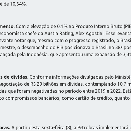
é de 10,64%.
imento.
Com a elevação de 0,1% no Produto Interno Bruto (PIB)
 economista chefe da Austin Rating, Alex Agostini. Esse lev
relevante notar que, mesmo com o progresso registrado, o Bra
mestre, o desempenho do PIB posicionava o Brasil na 38ª posi
lcançada pela Indonésia, que apresentou uma expansão de 3,3
s de dívidas.
Conforme informações divulgadas pelo Ministério
egociação de R$ 29 bilhões em dívidas, contemplando 10,7 mi
as que foram negativadas no período entre 2019 e 2022. Estão
tanto compromissos bancários, como cartão de crédito, quanto
oras.
A partir desta sexta-feira (8), a Petrobras implementar