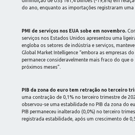
diminuição de US$ 161,4 bilhões (-19,8%) em rela
do ano, enquanto as importações registraram uma
PMI de serviços nos EUA sobe em novembro.
Con
serviços nos Estados Unidos apresentou uma ligei
engloba os setores de indústria e serviços, mantev
Global Market Intelligence “embora as empresas d
permanece consideravelmente mais fraco do que o
próximos meses”.
PIB da zona do euro tem retração no terceiro tr
uma contração de 0,1% no terceiro trimestre de 2
observou-se uma estabilidade no PIB da zona do eu
PIB permaneceu inalterado (0,0%) no terceiro trim
registrada estabilidade, após um crescimento de 0