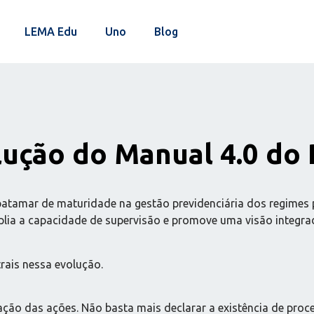
LEMA Edu
Uno
Blog
olução do Manual 4.0 do
tamar de maturidade na gestão previdenciária dos regimes p
plia a capacidade de supervisão e promove uma visão integr
rais nessa evolução.
ção das ações. Não basta mais declarar a existência de proces