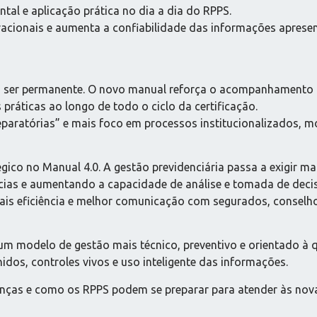
tal e aplicação prática no dia a dia do RPPS.
eracionais e aumenta a confiabilidade das informações aprese
sa a ser permanente. O novo manual reforça o acompanhamento 
ráticas ao longo de todo o ciclo da certificação.
paratórias” e mais foco em processos institucionalizados, m
ico no Manual 4.0. A gestão previdenciária passa a exigir mai
ncias e aumentando a capacidade de análise e tomada de deci
ais eficiência e melhor comunicação com segurados, conselho
 um modelo de gestão mais técnico, preventivo e orientado à 
nidos, controles vivos e uso inteligente das informações.
anças e como os RPPS podem se preparar para atender às nov