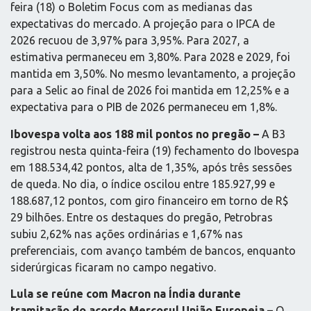
feira (18) o Boletim Focus com as medianas das
expectativas do mercado. A projeção para o IPCA de
2026 recuou de 3,97% para 3,95%. Para 2027, a
estimativa permaneceu em 3,80%. Para 2028 e 2029, foi
mantida em 3,50%. No mesmo levantamento, a projeção
para a Selic ao final de 2026 foi mantida em 12,25% e a
expectativa para o PIB de 2026 permaneceu em 1,8%.
Ibovespa volta aos 188 mil pontos no pregão –
A B3
registrou nesta quinta-feira (19) fechamento do Ibovespa
em 188.534,42 pontos, alta de 1,35%, após três sessões
de queda. No dia, o índice oscilou entre 185.927,99 e
188.687,12 pontos, com giro financeiro em torno de R$
29 bilhões. Entre os destaques do pregão, Petrobras
subiu 2,62% nas ações ordinárias e 1,67% nas
preferenciais, com avanço também de bancos, enquanto
siderúrgicas ficaram no campo negativo.
Lula se reúne com Macron na Índia durante
tramitação do acordo Mercosul União Europeia –
O