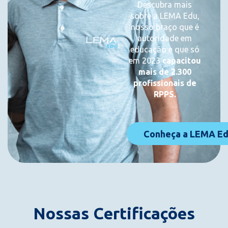
Descubra mais
sobre a LEMA Edu,
nosso braço que é
autoridade em
educação e que só
em 2023
capacitou
mais de 2.300
profissionais de
RPPS.
Conheça a LEMA E
Nossas Certificações