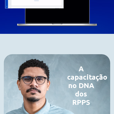
A
capacitação
no DNA
dos
RPPS